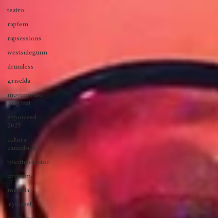
excarcel
valparaíso
rap
teatro
rapfem
rapsessions
westsidegunn
drumless
griselda
movimiento
original
expoweed
2025
cultura
cannábica
tylerthecreator
chystemc