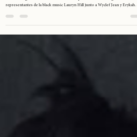
Knowledge Chile
hace 22 horas
1 min de lectura
Lauryn Hill y Erykah Badu llegan hoy al
Diaspora Calling