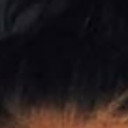
Hoy es la nueva versión del Diaspora Calling en Milton Keynes National
Bowl en Inglaterra. En el festival estarán presentándose las grandes
representantes de la black music Lauryn Hill junto a Wyclef Jean y Erykah
Badu.