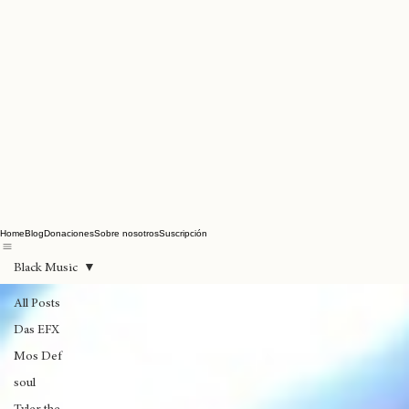
Home
Blog
Donaciones
Sobre nosotros
Suscripción
Black Music
All Posts
Das EFX