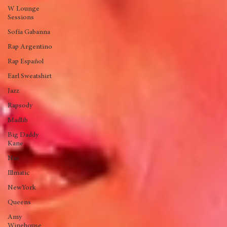
LeonThomas
Funk
Trova
W Lounge
Sessions
Sofía Gabanna
Rap Argentino
Rap Español
Earl Sweatshirt
Jazz
Rapsody
Madlib
Big Daddy
Kane
Nas
Illmatic
NewYork