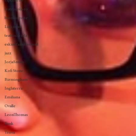
mikaela
alymayely
rapchileno
teatrocoliseo
bronko yotte
Liricistas
teatrocariola
eskinafamiliaskuad
jazz
JorjaSmith
Kofi Stone
Birmingham
Inglaterra
Emiliana
Ovalle