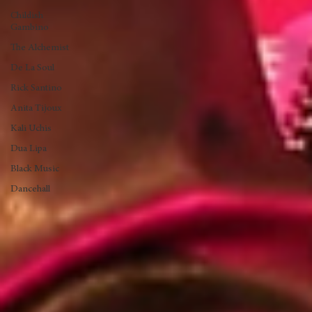
Club
Subterráneo
Dj Alfreedelic
Childish
Gambino
The Alchemist
De La Soul
Rick Santino
Anita Tijoux
Kali Uchis
Dua Lipa
Black Music
Dancehall