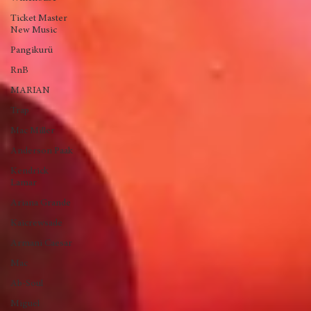
Queens
Amy
Winehouse
Ticket Master
New Music
Pangikurü
RnB
MARIAN
Trap
Mac Miller
Anderson Paak
Kendrick
Lamar
Ariana Grande
Kaicrewsade
Armani Caesar