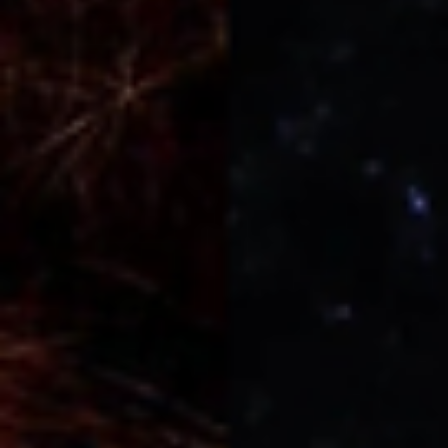
Knowledge Chile
hace 22 horas
1 min de lectura
Mañana se presenta Anita Tijoux y La
Brígida Orquesta en Teatro Coliseo
Mañana llegará Anita Tijoux junto a La Brígida Orquesta al reconocido
Teatro Coliseo. La jornada reunirá a ambos proyectos con un espectáculo
que comenzará a eso de las 20:00 horas, en donde primero saldrá la rapera