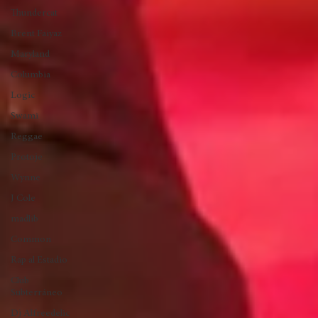
Mac
Ab-Soul
Miguel
Thundercat
Brent Faiyaz
Maryland
Columbia
Logic
Swami
Reggae
Protoje
Wynne
J Cole
madlib
Common
Rap al Estadio