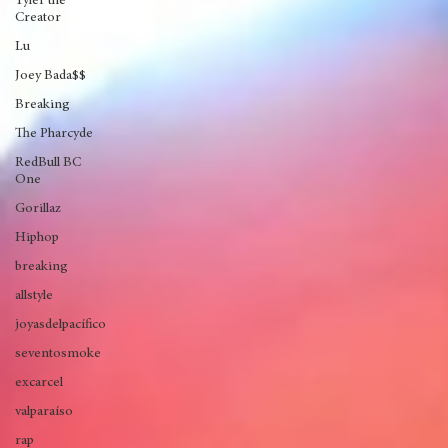
Mos Def
soul
Tyler the
Creator
Lu
Joey Bada$$
Breaking
The Pharcyde
RedBull BC
One
Gorillaz
Hiphop
breaking
allstyle
joyasdelpacífico
seventosmoke