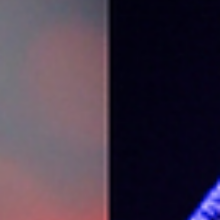
Knowledge Chile
hace 1 día
1 min de lectura
Hay segunda fecha deShing02 y ‘Luv(Sic
Hexalogy’ en Chile
Hay una nueva oportunidad para presenciar la saga de 'Luv(Sic)' de los
japoneses Shing02 y Nujabes, quienes ya tenían una primera fecha para el
próximo 23 de octubre en Teatro Coliseo y para la cual se agotaron las
entradas en minutos. Ahora la productora encargada a ha sumado una nue