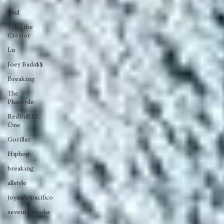
All Posts
Das EFX
Mos Def
soul
Tyler the
Creator
Lu
Joey Bada$$
Breaking
The
Pharcyde
RedBull BC
One
Gorillaz
Hiphop
breaking
allstyle