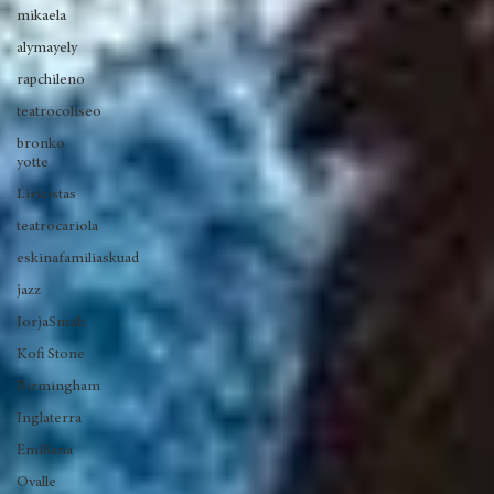
tylerthecreator
chystemc
mikaela
alymayely
rapchileno
teatrocoliseo
bronko
yotte
Liricistas
teatrocariola
eskinafamiliaskuad
jazz
JorjaSmith
Kofi Stone
Birmingham