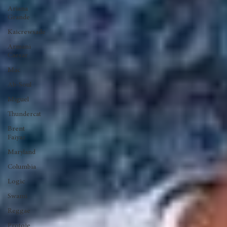
Paak
Kendrick
Lamar
Ariana
Grande
Kaicrewsade
Armani
Caesar
Mac
Ab-Soul
Miguel
Thundercat
Brent
Faiyaz
Maryland
Columbia
Logic