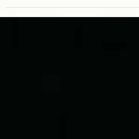
Knowledge Chile
12 dic 2025
1 min de lectura
Ya está disponible 'Light-Years' de DJ
Premier y Nas
Hoy viernes 12 de diciembre, la dupla que marcó el Hip Hop, DJ Premier 
Nas han lanzado el nuevo álbum de 15 canciones 'Light-Years'