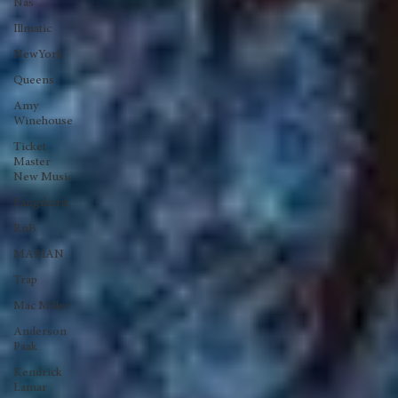
Big Daddy
Kane
Nas
Illmatic
NewYork
Queens
Amy
Winehouse
Ticket
Master
New Music
Pangikurü
RnB
MARIAN
Trap
Mac Miller
Anderson