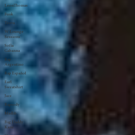
Inglaterra
Emiliana
Ovalle
LeonThomas
Funk
Trova
W Lounge
Sessions
Sofía
Gabanna
Rap
Argentino
Rap Español
Earl
Sweatshirt
Jazz
Rapsody
Madlib