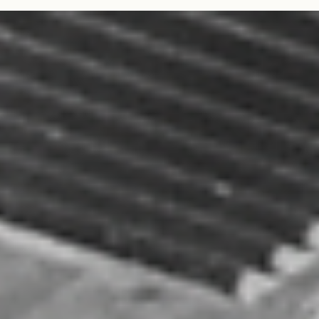
Knowledge Chile
5 abr
1 min de lectura
Hoy es el aniversario del disco 'Might
Delete Later' de J. Cole
El día de hoy se cumplen 2 años del lanzamiento del inesperado disco de J.
Cole, 'Might Delete Later'.