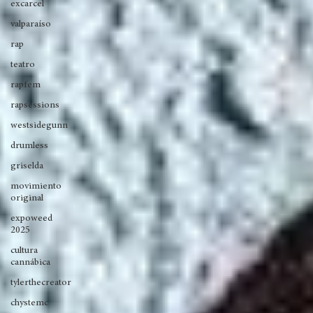
joyasdelpacífico
seventosmoke
excarcel
valparaíso
rap
teatro
rapfem
rapsessions
westsidegunn
drumless
griselda
movimiento
original
expoweed
2025
cultura
cannábica