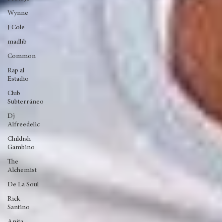
Swami
Reggae
Protoje
Wynne
J Cole
madlib
Common
Rap al
Estadio
Club
Subterráneo
Dj
Alfreedelic
Childish
Gambino
The
Alchemist
De La Soul