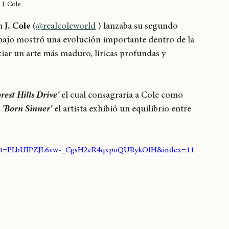
J. Cole
n 
J. Cole 
(
@realcoleworld
 ) lanzaba su segundo 
rabajo mostró una evolución importante dentro de la 
iar un arte más maduro, líricas profundas y 
rest Hills Drive'
 el cual consagraría a Cole como 
 
'Born Sinner'
 el artista exhibió un equilibrio entre 
&list=PLbUIPZJL6vw-_CgsH2cR4qxpoQURykOlH&index=11