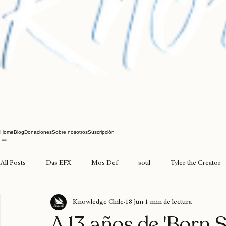
Home
Blog
Donaciones
Sobre nosotros
Suscripción
All Posts
Das EFX
Mos Def
soul
Tyler the Creator
Knowledge Chile
18 jun
1 min de lectura