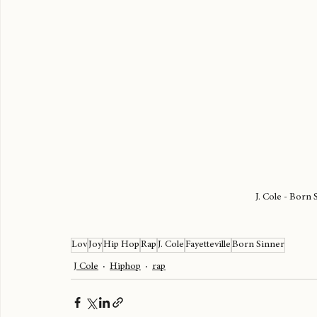
J. Cole - Born
Lov
Joy
Hip Hop
Rap
J. Cole
Fayetteville
Born Sinner
J Cole
Hiphop
rap