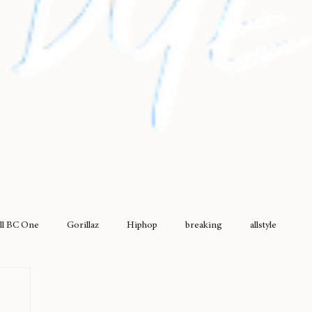
ll BC One
Gorillaz
Hiphop
breaking
allstyle