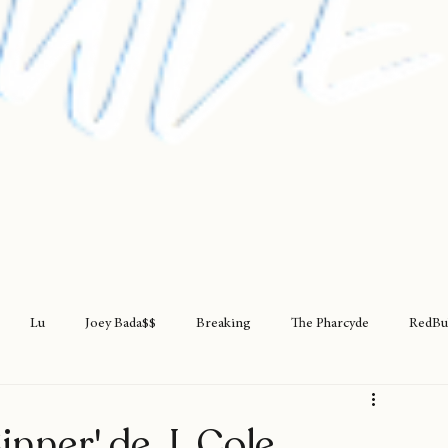
Lu
Joey Bada$$
Breaking
The Pharcyde
RedBu