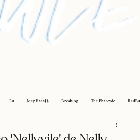
Lu
Joey Bada$$
Breaking
The Pharcyde
RedBu