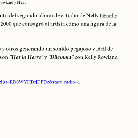
Rowland y Nelly
nto del segundo álbum de estudio de 
Nelly
 (
@nelly
s 2000 que consagró al artista como una figura de la 
y otros generando un sonido pegajoso y fácil de 
son 
"Hot in Herre"
 y 
"Dilemma" 
con Kelly Rowland 
&list=RD8WYHDfJDPDc&start_radio=1