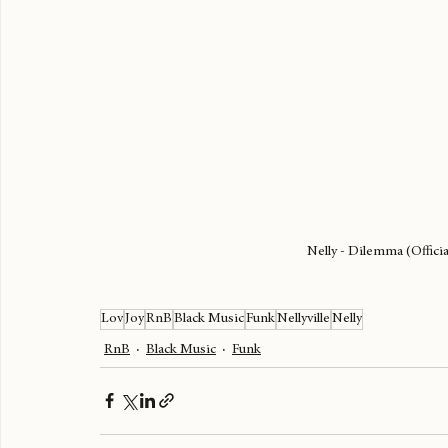
Nelly - Dilemma (Officia
Lov
Joy
RnB
Black Music
Funk
Nellyville
Nelly
RnB
Black Music
Funk