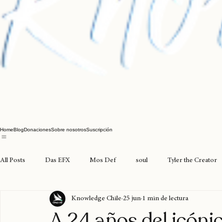
Home
Blog
Donaciones
Sobre nosotros
Suscripción
All Posts
Das EFX
Mos Def
soul
Tyler the Creator