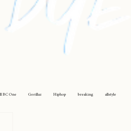
ll BC One
Gorillaz
Hiphop
breaking
allstyle