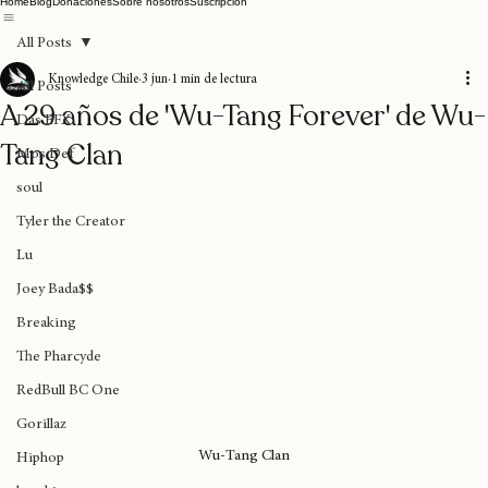
Home
Blog
Donaciones
Sobre nosotros
Suscripción
All Posts
Knowledge Chile
3 jun
1 min de lectura
All Posts
A 29 años de 'Wu-Tang Forever' de Wu-
Das EFX
Tang Clan
Mos Def
soul
Tyler the Creator
Lu
Joey Bada$$
Breaking
The Pharcyde
RedBull BC One
Gorillaz
Wu-Tang Clan
Hiphop