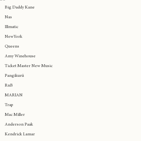
Hoy llega la Wu-Tang Experience a Teatro
Madlib
Mori
Big Daddy Kane
Nas
Illmatic
NewYork
Queens
Amy Winehouse
Ticket Master New Music
Pangikurü
RnB
MARIAN
Trap
Mac Miller
Anderson Paak
Kendrick Lamar