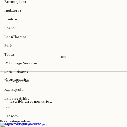
Birmingham
Inglaterra
Emiliana
Ovalle
LeonThomas
Funk
Trova
W Lounge Sessions
Sofía Gabanna
Comentarios
Rap Argentino
Rap Español
Earl Sweatshirt
Escribir un comentario...
Jazz
Rapsody
Nuestros Auspiciadores