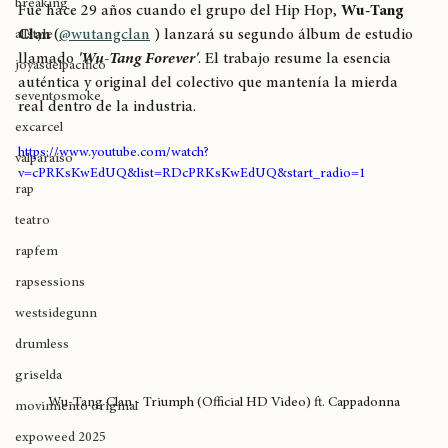
breaking
Fue hace 29 años cuando el grupo del Hip Hop, 
Wu-Tang 
Clan
 (
@wutangclan
 ) lanzará su segundo álbum de estudio 
allstyle
llamado 
'Wu-Tang Forever'
. El trabajo resume la esencia 
joyasdelpacífico
auténtica y original del colectivo que mantenía la mierda 
seventosmoke
real dentro de la industria. 
excarcel
https://www.youtube.com/watch?
valparaíso
v=cPRKsKwEdUQ&list=RDcPRKsKwEdUQ&start_radio=1
rap
teatro
rapfem
rapsessions
westsidegunn
drumless
griselda
Wu-Tang Clan - Triumph (Official HD Video) ft. Cappadonna
movimiento original