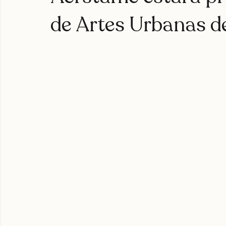
joyasdelpacífico
seventosmoke
excarcel
valparaíso
Aerstame estará pre
de Artes Urbanas d
expoweed 2025
cultura cannábica
tylerthecreator
c