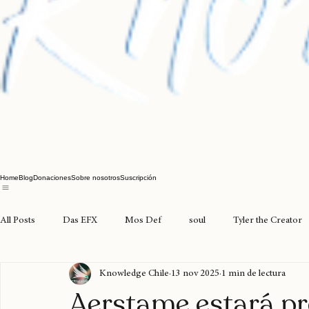
Home
Blog
Donaciones
Sobre nosotros
Suscripción
All Posts
Das EFX
Mos Def
soul
Tyler the Creator
Knowledge Chile
13 nov 2025
1 min de lectura