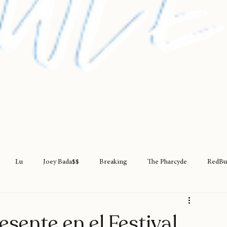
Lu
Joey Bada$$
Breaking
The Pharcyde
RedBu