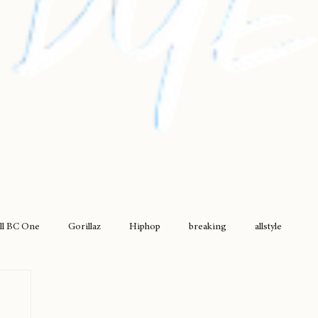
ll BC One
Gorillaz
Hiphop
breaking
allstyle