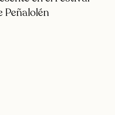
rap
teatro
rapfem
rapsessions
westsidegunn
sente en el Festival
e Peñalolén
hystemc
mikaela