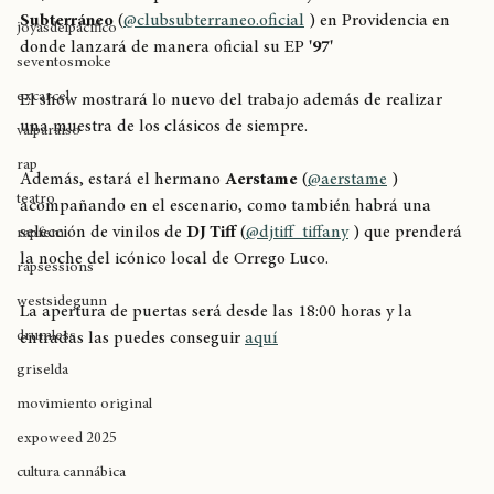
de entradas de su presentación del día jueves en 
Club 
allstyle
Subterráneo
 (
@clubsubterraneo.oficial
 ) en Providencia en 
joyasdelpacífico
donde lanzará de manera oficial su EP 
'97'
seventosmoke
excarcel
El show mostrará lo nuevo del trabajo además de realizar 
una muestra de los clásicos de siempre.
valparaíso
rap
Además, estará el hermano 
Aerstame
 (
@aerstame
 ) 
teatro
acompañando en el escenario, como también habrá una 
selección de vinilos de 
DJ Tiff
 (
@djtiff_tiffany
 ) que prenderá 
rapfem
la noche del icónico local de Orrego Luco.
rapsessions
westsidegunn
La apertura de puertas será desde las 18:00 horas y la 
drumless
entradas las puedes conseguir 
aquí
griselda
movimiento original
expoweed 2025