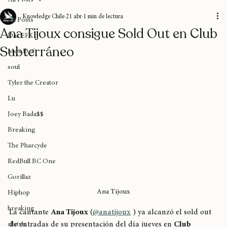
All Posts
Knowledge Chile
21 abr
1 min de lectura
All Posts
Ana Tijoux consigue Sold Out en Club
Das EFX
Subterráneo
Mos Def
soul
Tyler the Creator
Lu
Joey Bada$$
Breaking
The Pharcyde
RedBull BC One
Gorillaz
Ana Tijoux
Hiphop
breaking
La cantante 
Ana Tijoux
 (
@anatijoux
 ) ya alcanzó el sold out 