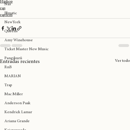
Lov
Joy
Club Subterráneo
Providencia
97
DJ Tiff
Ana Tijoux
Big Daddy Kane
Hiphop
Nas
rap
Illmatic
rapfem
NewYork
Queens
Amy Winehouse
Ticket Master New Music
Pangikurü
Ver todo
Entradas recientes
RnB
MARIAN
Trap
Mac Miller
Anderson Paak
Kendrick Lamar
Ariana Grande