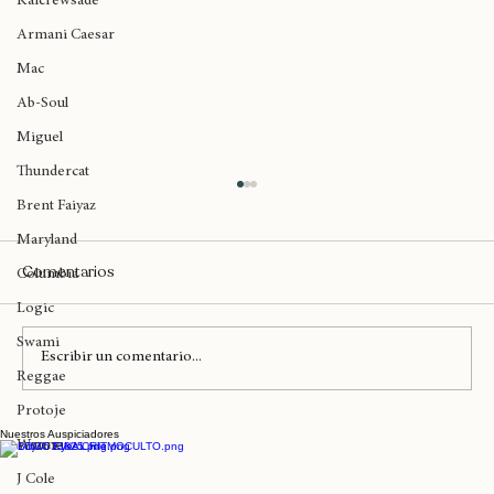
Kaicrewsade
Armani Caesar
Mac
Ab-Soul
Miguel
Thundercat
Brent Faiyaz
Maryland
Comentarios
Columbia
Logic
Swami
Escribir un comentario...
Reggae
Protoje
Nuestros Auspiciadores
El próximo 23 de Abril Anita Tijoux lanza
Wynne
su ep '97' de manera oficial en Club