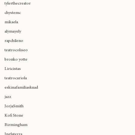
cultura cannábica
tylerthecreator
chystemc
mikaela
alymayely
rapchileno
teatrocoliseo
bronko yotte
Liricistas
teatrocariola
eskinafamiliaskuad
jazz
JorjaSmith
Kofi Stone
Birmingham