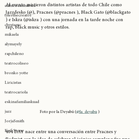
Foto por la Deyabú (
@la_deyabu
 )
movimiento original
expoweed 2025
Al evento asistieron distintos artistas de todo Chile como 
cultura cannábica
Jazzdesko (@), Pracnes (@pracnes ), Black Gato (@blackgato 
tylerthecreator
) e Iskra (@iskra ) con una jornada en la tarde noche con 
chystemc
rap, black music y otros estilos.
mikaela
alymayely
rapchileno
teatrocoliseo
bronko yotte
Liricistas
teatrocariola
eskinafamiliaskuad
jazz
Foto por la Deyabú (
@la_deyabu
 )
JorjaSmith