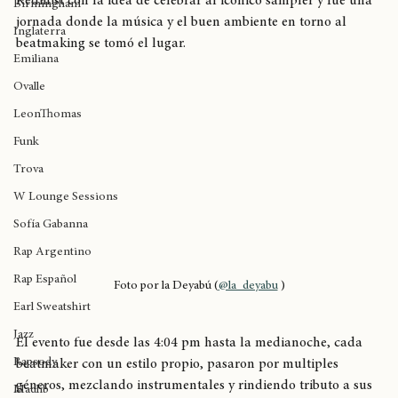
Kofi Stone
404 DAY nace entre una conversación entre Pracnes y 
Redmist con la idea de celebrar al icónico sampler y fue una 
Birmingham
jornada donde la música y el buen ambiente en torno al 
Inglaterra
beatmaking se tomó el lugar.
Emiliana
Ovalle
LeonThomas
Funk
Trova
W Lounge Sessions
Sofía Gabanna
Rap Argentino
Rap Español
Foto por la Deyabú (
@la_deyabu
 )
Earl Sweatshirt
Jazz
El evento fue desde las 4:04 pm hasta la medianoche, cada 