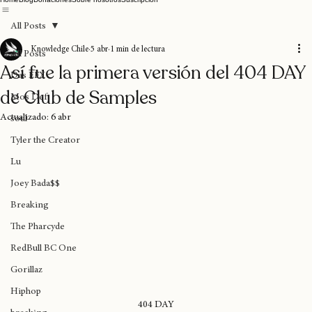
Home
Blog
Donaciones
Sobre nosotros
Suscripción
All Posts
Knowledge Chile
5 abr
1 min de lectura
All Posts
Así fue la primera versión del 404 DAY
Das EFX
de Club de Samples
Mos Def
Actualizado:
6 abr
soul
Tyler the Creator
Lu
Joey Bada$$
Breaking
The Pharcyde
RedBull BC One
Gorillaz