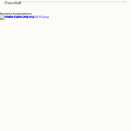
Escribir un comentario...
Black Music
Dancehall
Nuestros Auspiciadores
Hoy en Valparaíso llega el show de beats 404
DAY