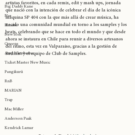
Rapsody
beatmaker con un estilo propio, pasaron por multiples 
géneros, mezclando instrumentales y rindiendo tributo a sus 
Madlib
artistas favoritos, en cada remix, edit y mash ups, jornada 
Big Daddy Kane
que nació con la intención de celebrar el día de la icónica 
Nas
máquina SP 404 con la que más allá de crear música, ha 
nacido una comunidad mundial en torno a los samples y los 
Illmatic
beats, celebrando que se hace en todo el mundo y que desde 
NewYork
ahora se instaura en Chile para reunir a diversos artesanos 
Queens
del ritmo, esta vez en Valparaiso, gracias a la gestión de 
Amy Winehouse
Redmist y el equipo de Club de Samples.
Ticket Master New Music
Pangikurü
RnB
MARIAN
Trap
Mac Miller
Anderson Paak