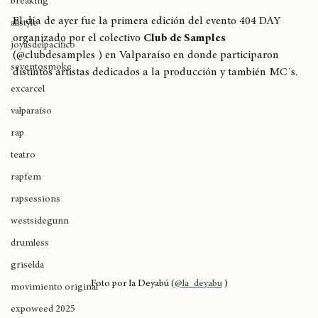
Hiphop
404 DAY
breaking
El día de ayer fue la primera edición del evento 404 DAY 
allstyle
organizado por el colectivo 
Club de Samples
joyasdelpacífico
(@clubdesamples ) en Valparaíso en donde participaron 
seventosmoke
distintos artistas dedicados a la producción y también MC´s.
excarcel
valparaíso
rap
teatro
rapfem
rapsessions
westsidegunn
drumless
griselda