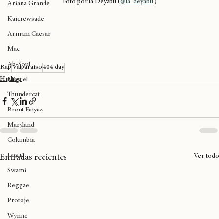
Kendrick Lamar
Foto por la Deyabú (
@la_deyabu
 )
Ariana Grande
Kaicrewsade
Armani Caesar
Mac
Ab-Soul
Rap
Valparaíso
404 day
Hiphop
Miguel
Thundercat
Brent Faiyaz
Maryland
Columbia
Logic
Ver todo
Entradas recientes
Swami
Reggae