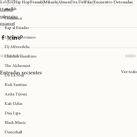
Fotos por Usagi 
(
@Usagi.ancora
 )
J Cole
Lov
Joy
Hip Hop
Franuli
Mikaela
AlmenDra DelPilar
Encuentro Detonadas
madlib
Hiphop
valparaíso
Common
excarcel
Rap al Estadio
Club Subterráneo
Dj Alfreedelic
Childish Gambino
The Alchemist
Ver todo
Entradas recientes
De La Soul
Rick Santino
Anita Tijoux
Kali Uchis
Dua Lipa
Black Music