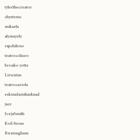
cultura cannábica
tylerthecreator
chystemc
mikaela
alymayely
rapchileno
teatrocoliseo
bronko yotte
Liricistas
teatrocariola
eskinafamiliaskuad
jazz
JorjaSmith
Kofi Stone
Birmingham