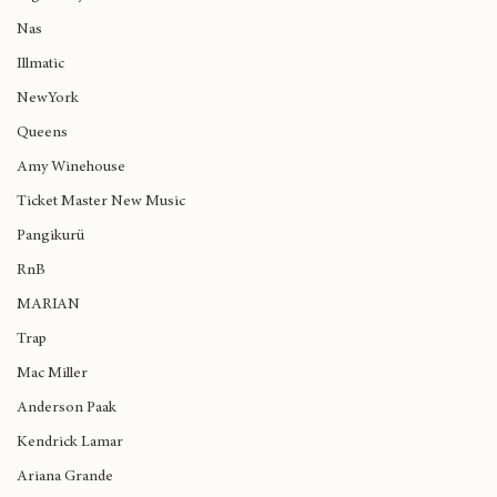
Big Daddy Kane
Nas
Illmatic
NewYork
Queens
Amy Winehouse
Ticket Master New Music
Pangikurü
RnB
MARIAN
Trap
Mac Miller
Anderson Paak
Kendrick Lamar