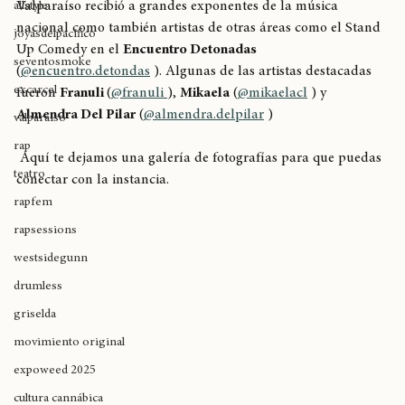
Con gran asistencia, el Teatro del Parque Cultural de 
Valparaíso recibió a grandes exponentes de la música 
allstyle
nacional como también artistas de otras áreas como el Stand 
joyasdelpacífico
Up Comedy en el 
Encuentro Detonadas
seventosmoke
(
@encuentro.detondas
 ). Algunas de las artistas destacadas 
excarcel
fueron 
Franuli 
(
@franuli 
), 
Mikaela
 (
@mikaelacl
 ) y 
Almendra Del Pilar
 (
@almendra.delpilar
 )
valparaíso
rap
 Aquí te dejamos una galería de fotografías para que puedas 
teatro
conectar con la instancia. 
rapfem
rapsessions
westsidegunn
drumless
griselda
movimiento original
expoweed 2025