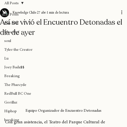
All Posts
Knowledge Chile
27 abr
1 min de lectura
All Posts
Así se vivió el Encuentro Detonadas el
Das EFX
día de ayer
Mos Def
soul
Tyler the Creator
Lu
Joey Bada$$
Breaking
The Pharcyde
RedBull BC One
Gorillaz
Equipo Organizador de Encuentro Detonadas
Hiphop
breaking