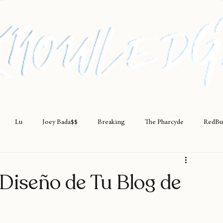
Lu
Joey Bada$$
Breaking
The Pharcyde
RedBu
rap
teatro
rapfem
rapsessions
westsidegunn
Diseño de Tu Blog de