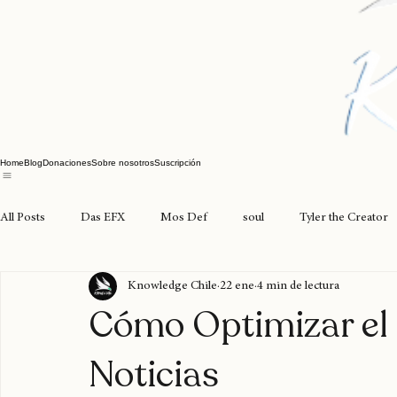
Home
Blog
Donaciones
Sobre nosotros
Suscripción
All Posts
Das EFX
Mos Def
soul
Tyler the Creator
Knowledge Chile
22 ene
4 min de lectura
joyasdelpacífico
seventosmoke
excarcel
valparaíso
Cómo Optimizar el 