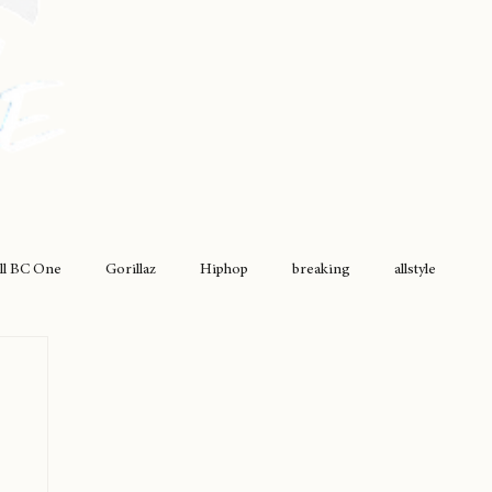
ll BC One
Gorillaz
Hiphop
breaking
allstyle
drumless
griselda
movimiento original