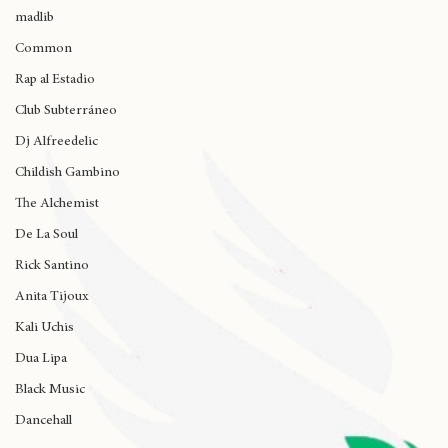
Wynne
J Cole
madlib
Common
Rap al Estadio
Club Subterráneo
Dj Alfreedelic
Childish Gambino
The Alchemist
De La Soul
Rick Santino
Anita Tijoux
Kali Uchis
Dua Lipa
Black Music