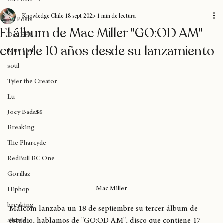
Home
Blog
Donaciones
Sobre nosotros
Suscripción
All Posts
Knowledge Chile
18 sept 2025
1 min de lectura
All Posts
El álbum de Mac Miller "GO:OD AM"
Das EFX
cumple 10 años desde su lanzamiento
Mos Def
soul
Tyler the Creator
Lu
Joey Bada$$
Breaking
The Pharcyde
RedBull BC One
Gorillaz
Mac Miller
Hiphop