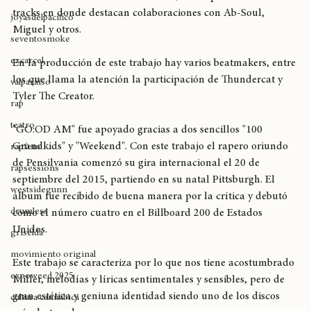
breaking
Malcom lanzaba un 18 de septiembre su tercer álbum de 
estudio, hablamos de "GO:OD AM", disco que contiene 17 
allstyle
tracks en donde destacan colaboraciones con Ab-Soul, 
joyasdelpacífico
Miguel y otros. 
seventosmoke
excarcel
En la producción de este trabajo hay varios beatmakers, entre 
los que llama la atención la participación de Thundercat y 
valparaíso
Tyler The Creator. 
rap
teatro
"GO:OD AM" fue apoyado gracias a dos sencillos "100 
Grandkids" y "Weekend". Con este trabajo el rapero oriundo 
rapfem
de Pensilvania comenzó su gira internacional el 20 de 
rapsessions
septiembre del 2015, partiendo en su natal Pittsburgh. El 
westsidegunn
álbum fue recibido de buena manera por la crítica y debutó 
drumless
como el número cuatro en el Billboard 200 de Estados 
Unidos. 
griselda
movimiento original
Este trabajo se caracteriza por lo que nos tiene acostumbrado 
expoweed 2025
Miller, melodías y líricas sentimentales y sensibles, pero de 