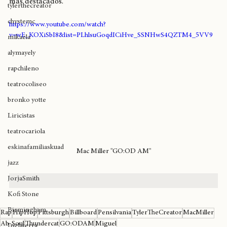
gran estética y geniuna identidad siendo uno de los discos 
cultura cannábica
más destacados.
tylerthecreator
chystemc
https://www.youtube.com/watch?
v=wE_KOXiSbI8&list=PLhlsuGoqdICiHve_SSNHwS4QZTM4_5VV9
mikaela
alymayely
rapchileno
teatrocoliseo
bronko yotte
Liricistas
teatrocariola
eskinafamiliaskuad
Mac Miller "GO:OD AM"
jazz
JorjaSmith
Kofi Stone