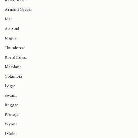
Nuestros Auspiciadores
Hoy se cumplen 5 años de 'King's Disease
Ariana Grande
2' de Nas
Kaicrewsade
Armani Caesar
Mac
Ab-Soul
Miguel
Thundercat
Brent Faiyaz
Maryland
Columbia
Logic
Swami
Reggae
Protoje