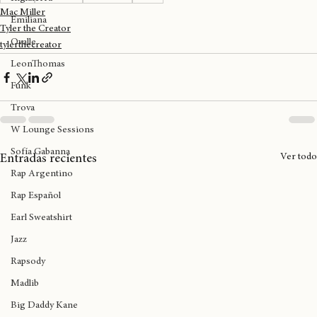
Birmingham
Rap
HipHop
Pittsburgh
Billboard
Pensilvania
TylerTheCreator
MacMiller
Ab-Soul
Thundercat
GO:ODAM
Miguel
Inglaterra
Mac Miller
Emiliana
Tyler the Creator
Ovalle
tylerthecreator
LeonThomas
Funk
Trova
W Lounge Sessions
Sofía Gabanna
Ver todo
Entradas recientes
Rap Argentino
Rap Español
Earl Sweatshirt
Jazz
Rapsody
Madlib