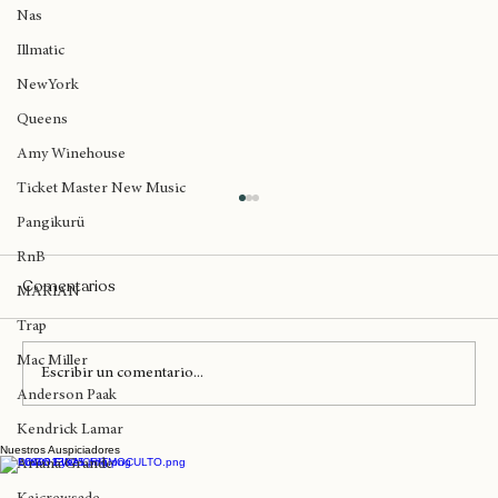
Big Daddy Kane
Nas
Illmatic
NewYork
Queens
Amy Winehouse
Ticket Master New Music
Pangikurü
RnB
Comentarios
MARIAN
Trap
Mac Miller
Escribir un comentario...
Anderson Paak
Kendrick Lamar