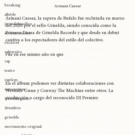
Hiphop
breaking
Armani Caesar
allstyle
Armani Caesar, la rapera de Bufalo fue reclutada en marzo 
joyasdelpacífico
del 2020 por el sello Griselda, siendo conocida como la 
Primera Dama de Griselda Records y que desde su debut 
seventosmoke
cautivo a los espectadores del estilo del colectivo. 
excarcel
valparaíso
Fue en ese mismo año en que 
Joclynn Clyburn lanzó su 
rap
álbum debut con el sello, hablamos del álbum "The Liz" con 
11 tracks y un cover art en honor a la actriz Elizabeth Taylor.
teatro
rapfem
En el álbum podemos ver distintas colaboraciones con 
rapsessions
Westside Gunn y Conway The Machine entre otros. La 
producción a cargo del reconocido DJ Premier. 
westsidegunn
drumless
"Voy a dejar THE LIZ por la cultura. Para todas las personas 
griselda
que crecieron amando el hip hop por su arte, no solo por sus 
ritmos. He estudiado esto y estoy muy orgulloso de este trabajo. 
movimiento original