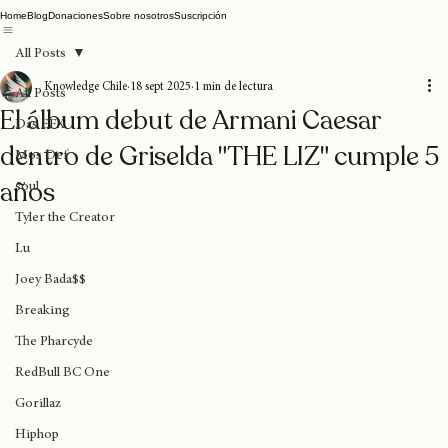
Home
Blog
Donaciones
Sobre nosotros
Suscripción
All Posts
Knowledge Chile
18 sept 2025
1 min de lectura
All Posts
El álbum debut de Armani Caesar
Das EFX
dentro de Griselda "THE LIZ" cumple 5
Mos Def
años
soul
Tyler the Creator
Lu
Joey Bada$$
Breaking
The Pharcyde
RedBull BC One
Gorillaz