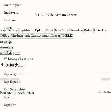
Kofi Stone
Birmingham
Inglaterra
"THE LIZ" de Armani Caesar
Emiliana
Ovalle
Rap
HipHop
RapMusic
HipHopMusic
NewYork
Drumless
Bufalo
Griselda
LeonThomas
DJPremier
WestsideGunn
ArmaniCaesar
THELIZ
griselda
Funk
drumless
Trova
westsidegunn
W Lounge Sessions
Sofía Gabanna
Rap Argentino
Rap Español
Earl Sweatshirt
Ver todo
Entradas recientes
Jazz