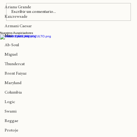
Kendrick Lamar
Ariana Grande
Escribir un comentario...
Kaicrewsade
Armani Caesar
Nuestros Auspiciadores
A 7 años de 'Flygod Is an Awesome God'
Mac
de Westside Gunn
Ab-Soul
Miguel
Thundercat
Brent Faiyaz
Maryland
Columbia
Logic
Swami
Reggae