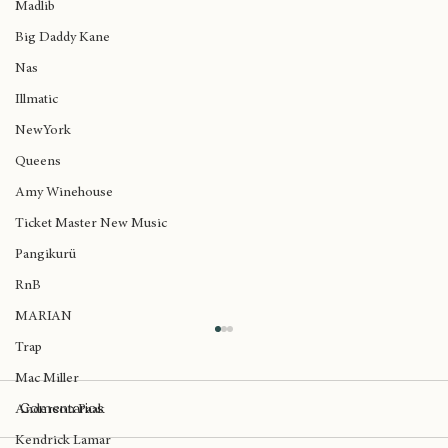
Rapsody
Madlib
Big Daddy Kane
Nas
Illmatic
NewYork
Queens
Amy Winehouse
Ticket Master New Music
Pangikurü
RnB
MARIAN
Trap
Mac Miller
Comentarios
Anderson Paak