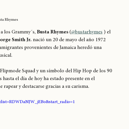
sta Rhymes
 a los Grammy´s, 
Busta Rhymes
 (
@bustarhymes
 ) el 
orge Smith Jr.
 nació un 20 de mayo del año 1972 
e inmigrantes provenientes de Jamaica heredó una 
sical.
e Flipmode Squad y un símbolo del Hip Hop de los 90
 hasta el día de hoy ha estado presente en el 
rapear y destacarse gracias a su carisma.
&list=RDWDaNJW_jEBo&start_radio=1