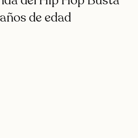
rap
teatro
rapfem
rapsessions
westsidegunn
yenda del Hip Hop Busta
años de edad
hystemc
mikaela