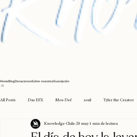
Home
Blog
Donaciones
Sobre nosotros
Suscripción
All Posts
Das EFX
Mos Def
soul
Tyler the Creator