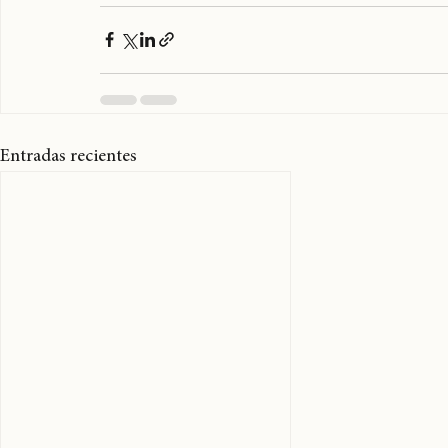
Lov
Joy
Hip Hop
Rap
New York
Busta Rhymes
Flipmode Squ
NewYork
Hiphop
rap
Entradas recientes