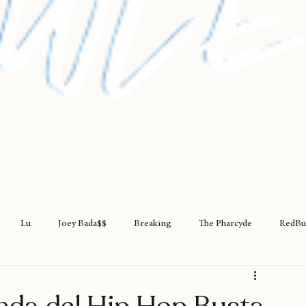
Lu
Joey Bada$$
Breaking
The Pharcyde
RedBu