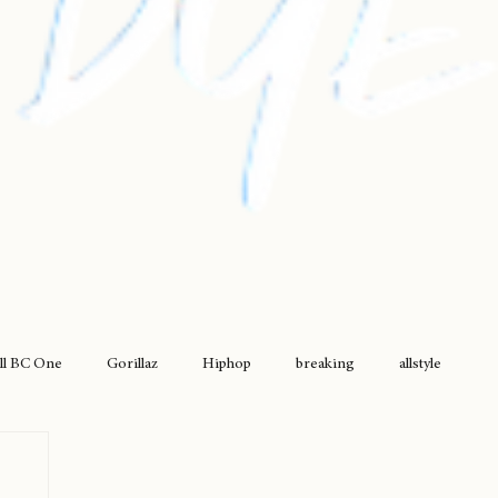
ll BC One
Gorillaz
Hiphop
breaking
allstyle