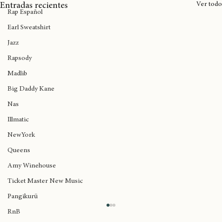
Rap Argentino
Ver todo
Entradas recientes
Rap Español
Earl Sweatshirt
Jazz
Rapsody
Madlib
Big Daddy Kane
Nas
Illmatic
NewYork
Queens
Amy Winehouse
Ticket Master New Music
Pangikurü