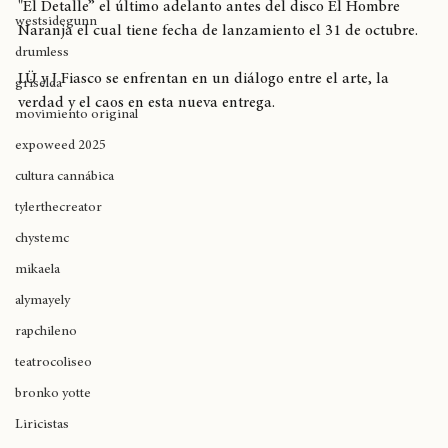
rapsessions
"El Detalle” el último adelanto antes del disco El Hombre 
westsidegunn
Naranja el cual tiene fecha de lanzamiento el 31 de octubre.
drumless
LÜ y J Fiasco se enfrentan en un diálogo entre el arte, la 
griselda
verdad y el caos en esta nueva entrega.
movimiento original
expoweed 2025
cultura cannábica
tylerthecreator
chystemc
mikaela
alymayely
rapchileno
teatrocoliseo
bronko yotte
Liricistas