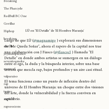
Breaking
The Pharcyde
RedBull BC One
Gorillaz
LÜ en "El Detalle" de 'El Hombre Naranja'
Hiphop
breaking
Luego de que LÜ (
@magnamigo
 ) explorará sus dimensiones 
en "Me Queda Soñar", ahora el rapero de la capital nos trae 
allstyle
una colaboración con J Fiasco (
@jfiascocl
 ) llamada "El 
joyasdelpacífico
Detalle" en donde ambos artistas se sumergen en un diálogo 
seventosmoke
entre el ego, la duda y la búsqueda interior, sobre una base 
excarcel
intensa que mezcla rap, bajos profundos y un aire casi ritual.
valparaíso
El tema funciona como un punto de inflexión dentro del 
rap
universo de El Hombre Naranja: un choque entre dos visiones 
teatro
del arte, donde la vulnerabilidad y la fuerza conviven en 
equilibrio.
rapfem