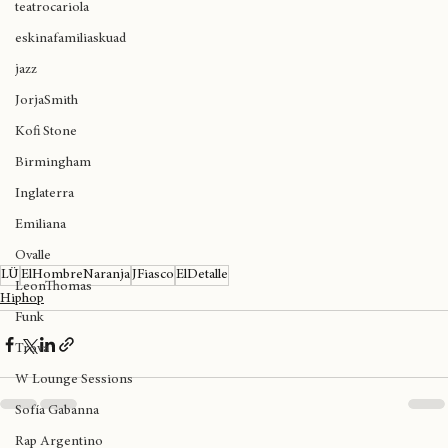
teatrocariola
eskinafamiliaskuad
jazz
JorjaSmith
Kofi Stone
Birmingham
Inglaterra
Emiliana
Ovalle
LÜ
ElHombreNaranja
JFiasco
ElDetalle
LeonThomas
Hiphop
Funk
Trova
W Lounge Sessions
Sofía Gabanna