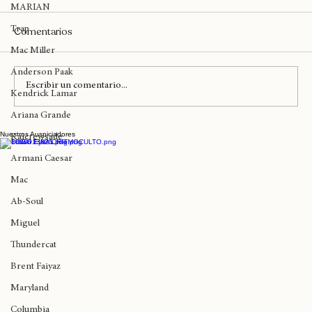
RnB
MARIAN
Trap
Comentarios
Mac Miller
Anderson Paak
Escribir un comentario...
Kendrick Lamar
Ariana Grande
Nuestros Auspiciadores
Teatro Coliseo recibe hoy a Anita Tijoux y
Kaicrewsade
La Brígida Orquesta
Armani Caesar
Mac
Ab-Soul
Miguel
Thundercat
Brent Faiyaz
Maryland