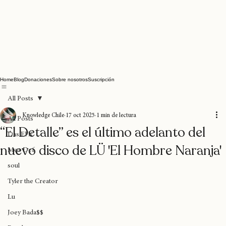
Home
Blog
Donaciones
Sobre nosotros
Suscripción
All Posts
Knowledge Chile
17 oct 2025
1 min de lectura
All Posts
“El Detalle” es el último adelanto del
Das EFX
nuevo disco de LÜ 'El Hombre Naranja'
Mos Def
soul
Tyler the Creator
Lu
Joey Bada$$