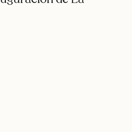
rap
teatro
rapfem
rapsessions
westsidegunn
nauguración de La
hystemc
mikaela