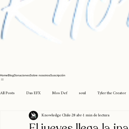
Home
Blog
Donaciones
Sobre nosotros
Suscripción
All Posts
Das EFX
Mos Def
soul
Tyler the Creator