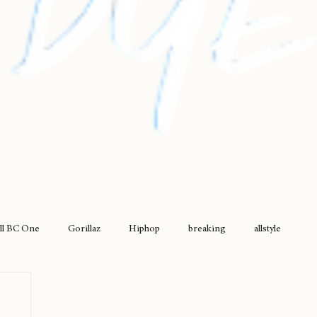
ll BC One
Gorillaz
Hiphop
breaking
allstyle