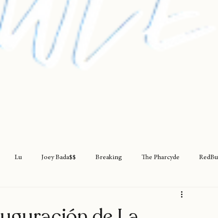
Lu
Joey Bada$$
Breaking
The Pharcyde
RedBu