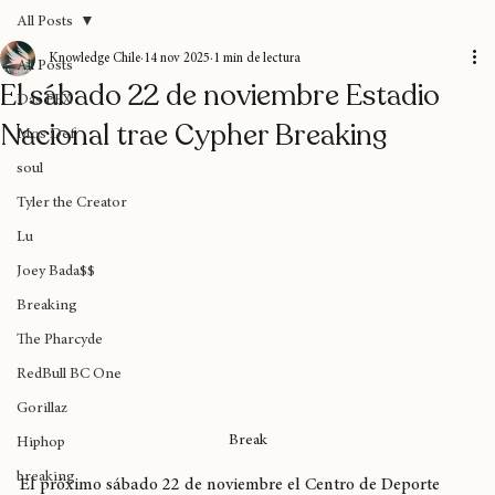
Home
Blog
Donaciones
Sobre nosotros
Suscripción
All Posts
Knowledge Chile
14 nov 2025
1 min de lectura
All Posts
El sábado 22 de noviembre Estadio
Das EFX
Nacional trae Cypher Breaking
Mos Def
soul
Tyler the Creator
Lu
Joey Bada$$
Breaking
The Pharcyde
RedBull BC One
Gorillaz
Break
Hiphop