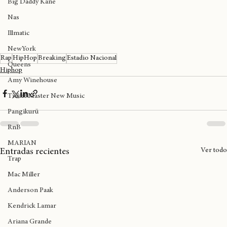
Big Daddy Kane
Nas
Illmatic
NewYork
Rap
HipHop
Breaking
Estadio Nacional
Queens
Hiphop
Amy Winehouse
Ticket Master New Music
Pangikurü
RnB
MARIAN
Ver todo
Entradas recientes
Trap
Mac Miller
Anderson Paak
Kendrick Lamar