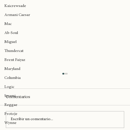
Ariana Grande
Kaicrewsade
Armani Caesar
Mac
Ab-Soul
Miguel
Thundercat
Brent Faiyaz
Maryland
Columbia
Logic
Comentarios
Swami
Reggae
Protoje
Escribir un comentario...
Wynne