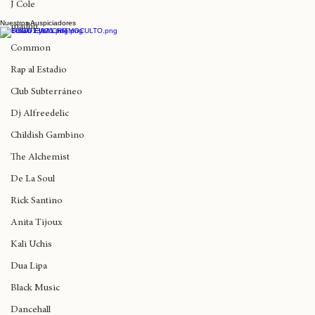
J Cole
Nuestros Auspiciadores
Teatro Coliseo recibe hoy a Anita Tijoux y
madlib
La Brígida Orquesta
Common
Rap al Estadio
Club Subterráneo
Dj Alfreedelic
Childish Gambino
The Alchemist
De La Soul
Rick Santino
Anita Tijoux
Kali Uchis
Dua Lipa
Black Music