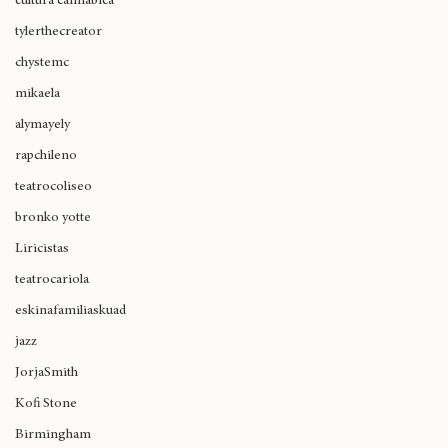
cultura cannábica
tylerthecreator
chystemc
mikaela
alymayely
rapchileno
teatrocoliseo
bronko yotte
Liricistas
teatrocariola
eskinafamiliaskuad
jazz
JorjaSmith
Kofi Stone