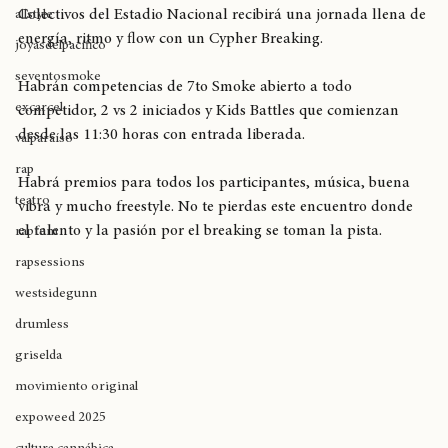
breaking
El próximo sábado 22 de noviembre el Centro de Deporte 
Colectivos del Estadio Nacional recibirá una jornada llena de 
allstyle
energía, ritmo y flow con un Cypher Breaking.
joyasdelpacífico
seventosmoke
Habrán competencias de 7to Smoke abierto a todo 
excarcel
competidor, 2 vs 2 iniciados y Kids Battles que comienzan 
desde las 11:30 horas con entrada liberada.
valparaíso
rap
Habrá premios para todos los participantes, música, buena 
teatro
vibra y mucho freestyle. No te pierdas este encuentro donde 
el talento y la pasión por el breaking se toman la pista.
rapfem
rapsessions
westsidegunn
drumless
griselda
movimiento original
expoweed 2025