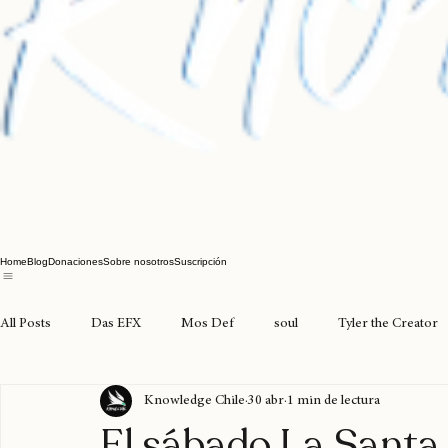
Home
Blog
Donaciones
Sobre nosotros
Suscripción
All Posts
Das EFX
Mos Def
soul
Tyler the Creator