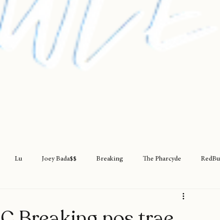
Lu
Joey Bada$$
Breaking
The Pharcyde
RedBu