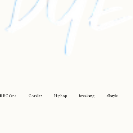
ll BC One
Gorillaz
Hiphop
breaking
allstyle