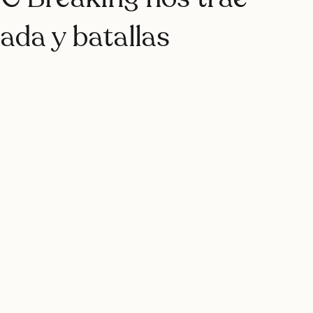
rap
teatro
rapfem
rapsessions
westsidegunn
 C Breaking nos trae
ada y batallas
hystemc
mikaela