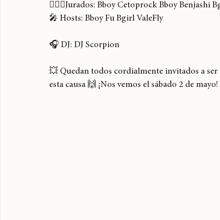
💸 Inscripciones: Kids: $1.000 Adulto: $2.000 
🎟️ Entrada liberada 
👨‍⚖️⚖️Jurados: Bboy Cetoprock Bboy Benjashi B
🎤 Hosts: Bboy Fu Bgirl ValeFly 
🎧 DJ: DJ Scorpion 
💥 Quedan todos cordialmente invitados a ser pa
esta causa 🙌 ¡Nos vemos el sábado 2 de mayo! 