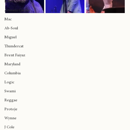
Ariana Grande
Kaicrewsade
Armani Caesar
Mac
Ab-Soul
Miguel
Thundercat
Brent Faiyaz
Maryland
Columbia
Logic
Swami
Reggae
Protoje
Wynne