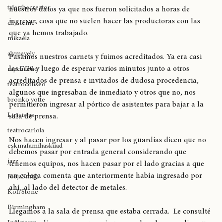
cultura cannábica
acreditación. Desafortunadamente no habíamos enviado 
tylerthecreator
nuestros datos ya que nos fueron solicitados a horas de 
ingresar, cosa que no suelen hacer las productoras con las 
chystemc
que ya hemos trabajado. 
mikaela
alymayely
Pasamos nuestros carnets y fuimos acreditados. Ya era casi 
las 7:30 y luego de esperar varios minutos junto a otros 
rapchileno
acreditados de prensa e invitados de dudosa procedencia, 
teatrocoliseo
algunos que ingresaban de inmediato y otros que no, nos 
bronko yotte
permitieron ingresar al pórtico de asistentes para bajar a la 
Liricistas
sala de prensa.
teatrocariola
Nos hacen ingresar y al pasar por los guardias dicen que no 
eskinafamiliaskuad
debemos pasar por entrada general considerando que 
jazz
tenemos equipos, nos hacen pasar por el lado gracias a que 
un colega comenta que anteriormente había ingresado por 
JorjaSmith
ahí, al lado del detector de metales. 
Kofi Stone
Birmingham