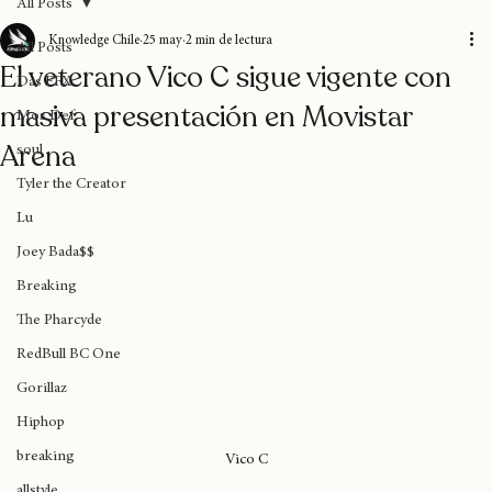
All Posts
Knowledge Chile
25 may
2 min de lectura
All Posts
El veterano Vico C sigue vigente con
Das EFX
masiva presentación en Movistar
Mos Def
Arena
soul
Tyler the Creator
Lu
Joey Bada$$
Breaking
The Pharcyde
RedBull BC One
Gorillaz
Hiphop
breaking
Vico C