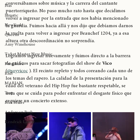
Salimos, compramos algo para beber mientras 
Big Daddy Kane
conversábamos sobre música y la carrera del cantante 
Nas
puertorriqueño. No paso mucho rato hasta que decidimos 
Illmatic
volver a ingresar por la entrada que nos había mencionado 
NewYork
la guardia. Fuimos hacia allá y nos dijo que debíamos darnos 
la vuelta para volver a ingresar por Beauchef 1204, ya a esa 
Queens
altura otra descoordinación no sorprendía. 
Amy Winehouse
Ticket Master New Music
Logramos ingresar nuevamente y fuimos directo a la barrera 
de gráficos para sacar fotografías del show de 
Vico
Pangikurü
(
@soyvicoc
 ). El recinto repleto y todos coreando cada uno de 
RnB
los temas del rapero. La calidad de la presentación para la 
MARIAN
edad del veterano del Hip Hop fue bastante respetable, se 
Trap
nota que se cuida para poder enfrentar el desgaste físico que 
requiere un concierto extenso. 
Mac Miller
Anderson Paak
Kendrick Lamar