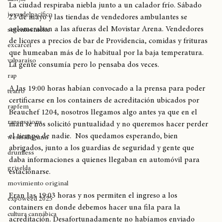
allstyle
La ciudad respiraba niebla junto a un calador frío. Sábado 
joyasdelpacífico
23 de mayo y las tiendas de vendedores ambulantes se 
aglomeraban a las afueras del Movistar Arena. Vendedores 
seventosmoke
de licores a precios de bar de Providencia, comidas y frituras 
excarcel
que humeaban más de lo habitual por la baja temperatura. 
valparaíso
La gente consumía pero lo pensaba dos veces. 
rap
A las 19:00 horas habían convocado a la prensa para poder 
teatro
certificarse en los containers de acreditación ubicados por 
rapfem
Beauchef 1204, nosotros llegamos algo antes ya que en el 
rapsessions
mail se nos solicitó puntualidad y no queremos hacer perder 
el tiempo de nadie.  Nos quedamos esperando, bien 
westsidegunn
abrigados, junto a los guardias de seguridad y gente que 
drumless
daba informaciones a quienes llegaban en automóvil para 
griselda
estacionarse. 
movimiento original
Eran las 19:03 horas y nos permiten el ingreso a los 
expoweed 2025
containers en donde debemos hacer una fila para la 