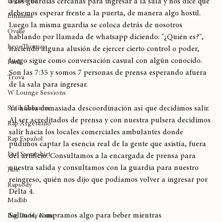
Llegamos a la sala de prensa que estaba cerrada.  Le consulté 
Inglaterra
a las guardias cercanas para ingresar a la sala y nos dice que 
debemos esperar frente a la puerta, de manera algo hostil. 
Emiliana
Luego la misma guardia se coloca detrás de nosotros 
Ovalle
hablando por llamada de whatsapp diciendo: "¿Quién es?", 
LeonThomas
haciendo alguna alusión de ejercer cierto control o poder, 
luego sigue como conversación casual con algún conocido. 
Funk
Son las 7:35 y somos 7 personas de prensa esperando afuera 
Trova
de la sala para ingresar.
W Lounge Sessions
Ya había demasiada descoordinación así que decidimos salir. 
Sofía Gabanna
Al ser acreditados de prensa y con nuestra pulsera decidimos 
Rap Argentino
salir hacia los locales comerciales ambulantes donde 
Rap Español
pudimos captar la esencia real de la gente que asistía, fuera 
Earl Sweatshirt
del artificio. Consultamos a la encargada de prensa para 
nuestra salida y consultamos con la guardia para nuestro 
Jazz
reingreso, quién nos dijo que podíamos volver a ingresar por 
Rapsody
Delta 4. 
Madlib