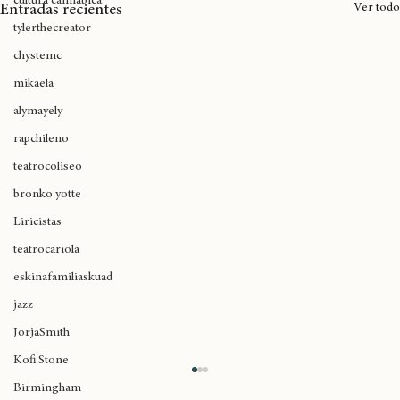
cultura cannábica
Ver todo
Entradas recientes
tylerthecreator
chystemc
mikaela
alymayely
rapchileno
teatrocoliseo
bronko yotte
Liricistas
teatrocariola
eskinafamiliaskuad
jazz
JorjaSmith
Kofi Stone