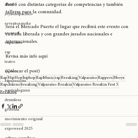
breaking
Este sábado 29 comienza los dos días de Valparaíso Breakin 
Fest 5 con distintas categorías de competencias y también 
allstyle
talleres para la comunidad.
joyasdelpacífico
seventosmoke
Será el Mercado Puerto el lugar que recibirá este evento con 
excarcel
entrada liberada y con grandes jurados nacionales e 
internacionales.
valparaíso
rap
Revisa más info aquí 
teatro
(Colocar el post)
rapfem
Rap
HipHop
hiphop
RapMusic
rap
Breaking
Valparaíso
Rappers
Bboys
rapsessions
Rapchileno
breaking
Valparaíso Breakin
Valparaíso Breakin Fest 5
westsidegunn
Breaking
drumless
griselda
movimiento original
expoweed 2025