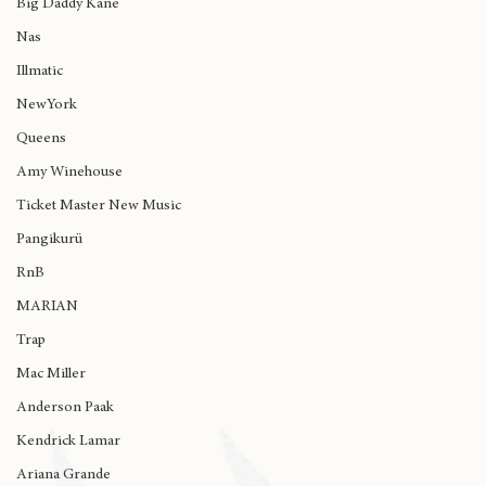
Big Daddy Kane
Nas
Illmatic
NewYork
Queens
Amy Winehouse
Ticket Master New Music
Pangikurü
RnB
MARIAN
Trap
Mac Miller
Anderson Paak
Kendrick Lamar