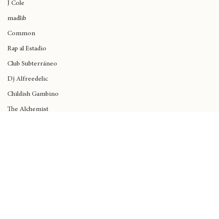
Wynne
J Cole
madlib
Common
Rap al Estadio
Club Subterráneo
Dj Alfreedelic
Childish Gambino
The Alchemist
De La Soul
Rick Santino
Anita Tijoux
Kali Uchis
Dua Lipa
Black Music