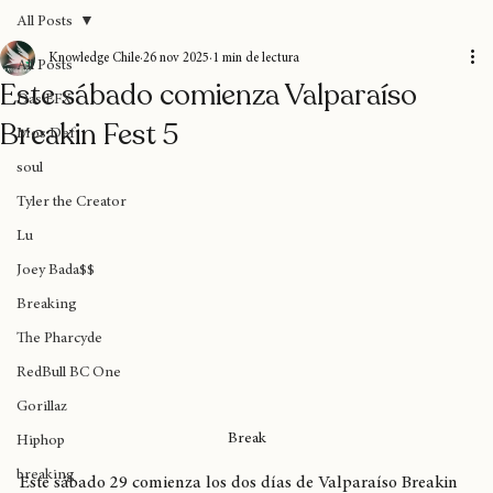
Home
Blog
Donaciones
Sobre nosotros
Suscripción
All Posts
Knowledge Chile
26 nov 2025
1 min de lectura
All Posts
Este sábado comienza Valparaíso
Das EFX
Breakin Fest 5
Mos Def
soul
Tyler the Creator
Lu
Joey Bada$$
Breaking
The Pharcyde
RedBull BC One
Gorillaz
Break
Hiphop