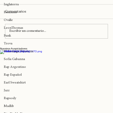
Birmingham
Inglaterra
Comentarios
Emiliana
Ovalle
LeonThomas
Escribir un comentario...
Funk
Trova
Nuestros Auspiciadores
Phil Wizard se enfrentará a Haruto en el
W Lounge Sessions
Spin Control USA JAM
Sofía Gabanna
Rap Argentino
Rap Español
Earl Sweatshirt
Jazz
Rapsody
Madlib