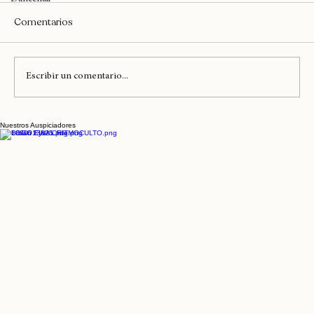
Dancehall
Comentarios
Escribir un comentario...
Nuestros Auspiciadores
Teatro Coliseo recibe hoy a Anita Tijoux y
La Brígida Orquesta