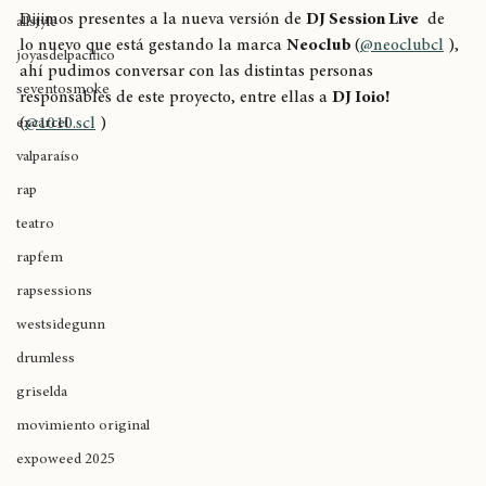
Neoclub
breaking
Dijimos presentes a la nueva versión de 
DJ Session Live
  de 
allstyle
lo nuevo que está gestando la marca 
Neoclub 
(
@neoclubcl
 ), 
joyasdelpacífico
ahí pudimos conversar con las distintas personas 
seventosmoke
responsables de este proyecto, entre ellas a 
DJ Ioio!
(
@1010.scl
 )
excarcel
valparaíso
rap
teatro
rapfem
rapsessions
westsidegunn
drumless
griselda
movimiento original
expoweed 2025