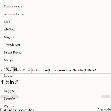
Ariana Grande
Kaicrewsade
Armani Caesar
Mac
Ab-Soul
Miguel
Thundercat
Brent Faiyaz
Maryland
Columbia
RnB
Soul
Black Music
La Cisterna
DJ Session Live
Neoclub
DJIoio!
Logic
Swami
Reggae
Protoje