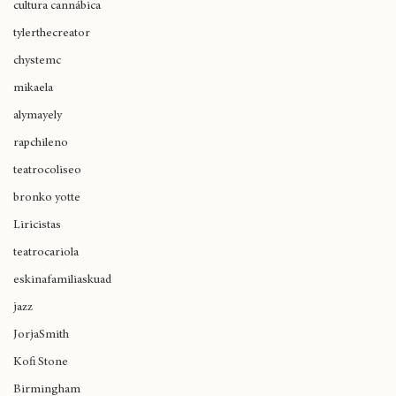
cultura cannábica
tylerthecreator
chystemc
mikaela
alymayely
rapchileno
teatrocoliseo
bronko yotte
Liricistas
teatrocariola
eskinafamiliaskuad
jazz
JorjaSmith
Kofi Stone