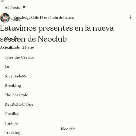
Home
Blog
Donaciones
Sobre nosotros
Suscripción
All Posts
Knowledge Chile
18 ene
1 min de lectura
All Posts
Estuvimos presentes en la nueva
Das EFX
session de Neoclub
Mos Def
Actualizado:
21 ene
soul
Tyler the Creator
Lu
Joey Bada$$
Breaking
The Pharcyde
RedBull BC One
Gorillaz
Hiphop