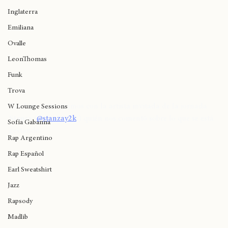
Birmingham
Inglaterra
Emiliana
Ovalle
LeonThomas
Funk
Trova
También conversamos con la artista invitada de la jornada 
W Lounge Sessions
Stanza
 (
@stanzay2k
 ) quién nos comentó sobre lo que se está 
Sofía Gabanna
gestando.
Rap Argentino
Rap Español
Earl Sweatshirt
Jazz
Rapsody