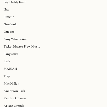
Madlib
Big Daddy Kane
Nas
Illmatic
NewYork
Queens
Amy Winehouse
Ticket Master New Music
Pangikurü
RnB
MARIAN
Trap
Mac Miller
Anderson Paak
Kendrick Lamar