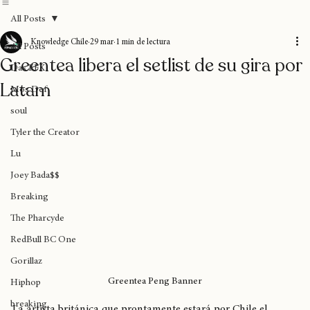
Home
Blog
Donaciones
Sobre nosotros
Suscripción
All Posts
Knowledge Chile
29 mar
1 min de lectura
All Posts
Greentea libera el setlist de su gira por
Das EFX
Latam
Mos Def
soul
Tyler the Creator
Lu
Joey Bada$$
Breaking
The Pharcyde
RedBull BC One
Gorillaz
Greentea Peng Banner
Hiphop