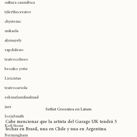
cultura cannábica
tylerthecreator
chystemc
mikaela
alymayely
rapchileno
teatrocoliseo
bronko yotte
Liricistas
teatrocariola
eskinafamiliaskuad
jazz
Setlist Greentea en Latam
JorjaSmith
Cabe mencionar que la artista del Garage UK tendrá 3 
Kofi Stone
fechas en Brasil, una en Chile y una en Argentina.