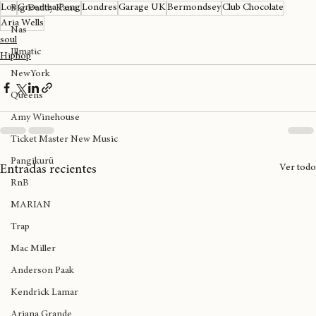
Lov
Greentea Peng
Londres
Garage UK
Bermondsey
Club Chocolate
Big Daddy Kane
Aria Wells
Nas
soul
Illmatic
Hiphop
NewYork
Queens
Amy Winehouse
Ticket Master New Music
Pangikurü
Ver todo
Entradas recientes
RnB
MARIAN
Trap
Mac Miller
Anderson Paak
Kendrick Lamar