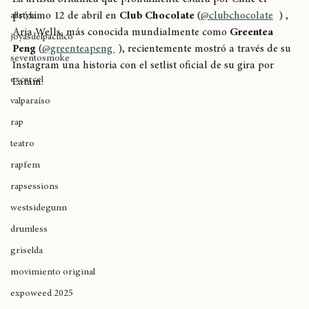
breaking
La artista británica que prontamente estará por Chile el 
próximo 12 de abril en 
Club Chocolate
 (
@clubchocolate
  ) , 
allstyle
Aria Wells, más conocida mundialmente como 
Greentea 
joyasdelpacífico
Peng
 (
@greenteapeng 
 ), recientemente mostró a través de su 
seventosmoke
Instagram una historia con el setlist oficial de su gira por 
excarcel
Latam.
valparaíso
rap
teatro
rapfem
rapsessions
westsidegunn
drumless
griselda
movimiento original
expoweed 2025