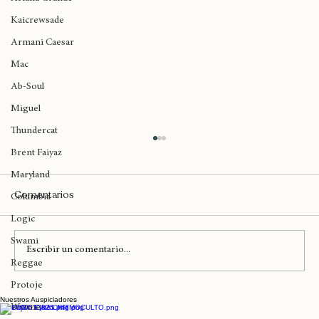
Ariana Grande
Kaicrewsade
Armani Caesar
Mac
Ab-Soul
Miguel
Thundercat
Brent Faiyaz
Maryland
Comentarios
Columbia
Logic
Swami
Escribir un comentario...
Reggae
Protoje
Nuestros Auspiciadores
Greentea Peng suma fecha en Argentina