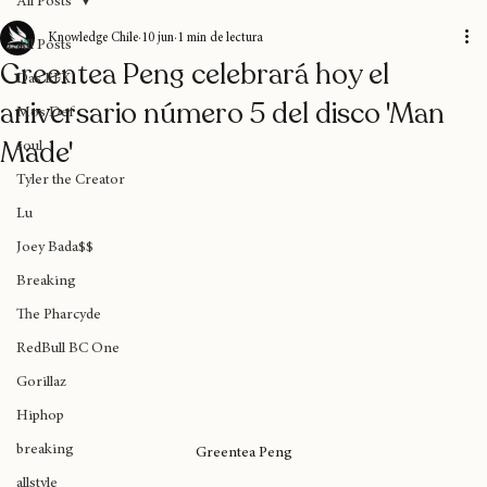
All Posts
Knowledge Chile
10 jun
1 min de lectura
All Posts
Greentea Peng celebrará hoy el
Das EFX
aniversario número 5 del disco 'Man
Mos Def
Made'
soul
Tyler the Creator
Lu
Joey Bada$$
Breaking
The Pharcyde
RedBull BC One
Gorillaz
Hiphop
breaking
Greentea Peng