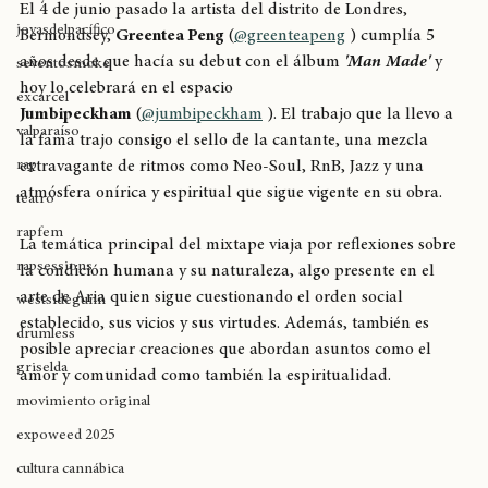
allstyle
El 4 de junio pasado la artista del distrito de Londres, 
joyasdelpacífico
Bermondsey, 
Greentea Peng
 (
@greenteapeng
 ) cumplía 5 
años desde que hacía su debut con el álbum 
'Man Made' 
y 
seventosmoke
hoy lo celebrará en el espacio 
excarcel
Jumbipeckham
 (
@jumbipeckham
 ). El trabajo que la llevo a 
valparaíso
la fama trajo consigo el sello de la cantante, una mezcla 
rap
extravagante de ritmos como Neo-Soul, RnB, Jazz y una 
atmósfera onírica y espiritual que sigue vigente en su obra.
teatro
rapfem
La temática principal del mixtape viaja por reflexiones sobre 
rapsessions
la condición humana y su naturaleza, algo presente en el 
arte de Aria quien sigue cuestionando el orden social 
westsidegunn
establecido, sus vicios y sus virtudes. Además, también es 
drumless
posible apreciar creaciones que abordan asuntos como el 
griselda
amor y comunidad como también la espiritualidad.
movimiento original
expoweed 2025