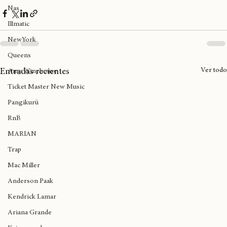
Inglaterra
Big Daddy Kane
Nas
Illmatic
NewYork
Queens
Ver todo
Entradas recientes
Amy Winehouse
Ticket Master New Music
Pangikurü
RnB
MARIAN
Trap
Mac Miller
Anderson Paak
Kendrick Lamar
Ariana Grande