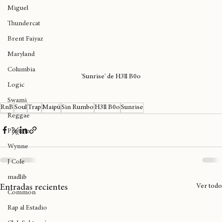
Ab-Soul
Miguel
Thundercat
Brent Faiyaz
Maryland
Columbia
'Sunrise' de H3ll B0o
Logic
Swami
RnB
Soul
Trap
Maipú
Sin Rumbo
H3ll B0o
Sunrise
Reggae
Protoje
Wynne
J Cole
madlib
Ver todo
Entradas recientes
Common
Rap al Estadio