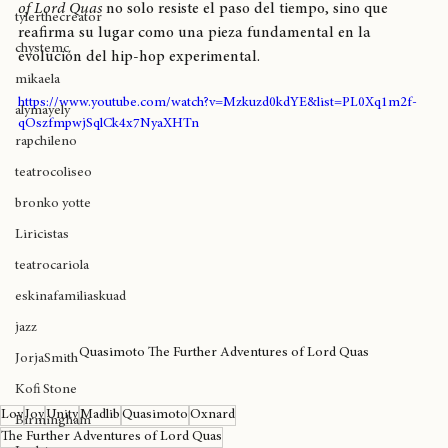
productores. A 21 años de su estreno, 
The Further Adventures 
cultura cannábica
of Lord Quas
 no solo resiste el paso del tiempo, sino que 
tylerthecreator
reafirma su lugar como una pieza fundamental en la 
chystemc
evolución del hip-hop experimental.
mikaela
https://www.youtube.com/watch?v=Mzkuzd0kdYE&list=PL0Xq1m2f-
alymayely
qOszfmpwjSqlCk4x7NyaXHTn
rapchileno
teatrocoliseo
bronko yotte
Liricistas
teatrocariola
eskinafamiliaskuad
jazz
Quasimoto The Further Adventures of Lord Quas
JorjaSmith
Kofi Stone