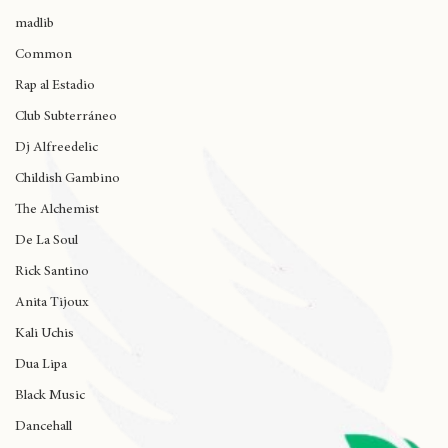
Wynne
J Cole
madlib
Common
Rap al Estadio
Club Subterráneo
Dj Alfreedelic
Childish Gambino
The Alchemist
De La Soul
Rick Santino
Anita Tijoux
Kali Uchis
Dua Lipa
Black Music