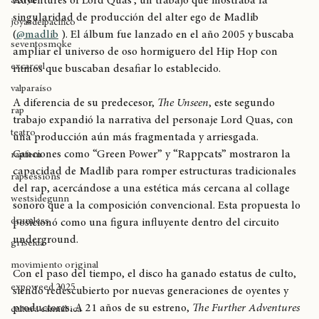
breaking
Hce 21 años Quasimoto lanzaba el disco 'The Further 
Adventures of Lord Quas', un trabajo que mostraba la 
allstyle
singularidad de producción del alter ego de Madlib 
joyasdelpacífico
(
@madlib
 ). El álbum fue lanzado en el año 2005 y buscaba 
seventosmoke
ampliar el universo de oso hormiguero del Hip Hop con 
excarcel
ritmos que buscaban desafiar lo establecido.
valparaíso
A diferencia de su predecesor, 
The Unseen
, este segundo 
rap
trabajo expandió la narrativa del personaje Lord Quas, con 
teatro
una producción aún más fragmentada y arriesgada. 
Canciones como “Green Power” y “Rappcats” mostraron la 
rapfem
capacidad de Madlib para romper estructuras tradicionales 
rapsessions
del rap, acercándose a una estética más cercana al collage 
westsidegunn
sonoro que a la composición convencional. Esta propuesta lo 
drumless
posicionó como una figura influyente dentro del circuito 
underground.
griselda
movimiento original
Con el paso del tiempo, el disco ha ganado estatus de culto, 
expoweed 2025
siendo redescubierto por nuevas generaciones de oyentes y 