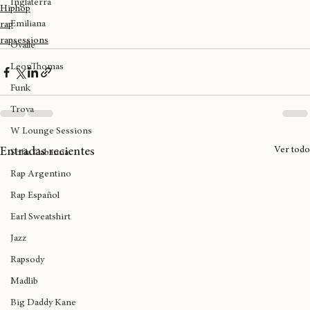
Lov
Joy
Unity
Madlib
Quasimoto
Oxnard
Birmingham
The Further Adventures of Lord Quas
Inglaterra
Hiphop
Emiliana
rap
rapsessions
Ovalle
LeonThomas
Funk
Trova
W Lounge Sessions
Ver todo
Entradas recientes
Sofía Gabanna
Rap Argentino
Rap Español
Earl Sweatshirt
Jazz
Rapsody
Madlib