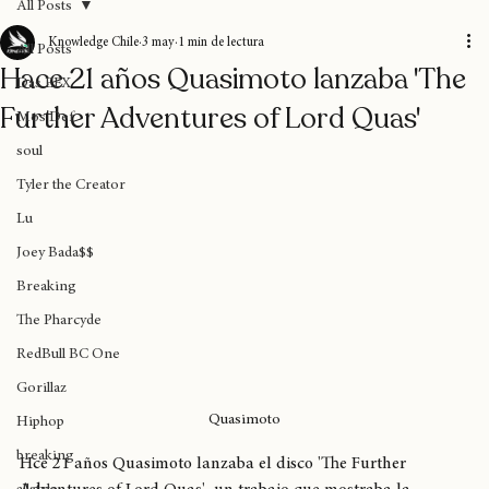
Home
Blog
Donaciones
Sobre nosotros
Suscripción
All Posts
Knowledge Chile
3 may
1 min de lectura
All Posts
Hace 21 años Quasimoto lanzaba 'The
Das EFX
Further Adventures of Lord Quas'
Mos Def
soul
Tyler the Creator
Lu
Joey Bada$$
Breaking
The Pharcyde
RedBull BC One
Gorillaz
Quasimoto
Hiphop