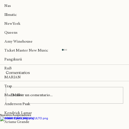
Big Daddy Kane
Nas
Illmatic
NewYork
Queens
Amy Winehouse
Ticket Master New Music
Pangikurü
RnB
Comentarios
MARIAN
Trap
Escribir un comentario...
Mac Miller
Anderson Paak
Kendrick Lamar
Nuestros Auspiciadores
Un día como hoy Madlib lanzaba 'Sound