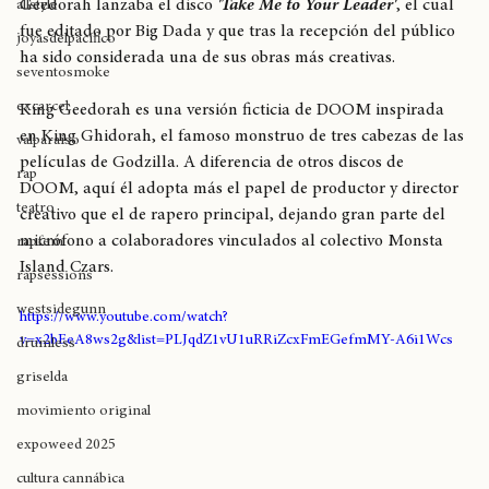
Un día como hoy 
MF DOOM
 bajo su alter ego King 
Geedorah lanzaba el disco 
'Take Me to Your Leader'
, el cual 
allstyle
fue editado por Big Dada y que tras la recepción del público 
joyasdelpacífico
ha sido considerada una de sus obras más creativas.
seventosmoke
excarcel
King Geedorah es una versión ficticia de DOOM inspirada 
en King Ghidorah, el famoso monstruo de tres cabezas de las 
valparaíso
películas de Godzilla. A diferencia de otros discos de 
rap
DOOM, aquí él adopta más el papel de productor y director 
teatro
creativo que el de rapero principal, dejando gran parte del 
micrófono a colaboradores vinculados al colectivo Monsta 
rapfem
Island Czars.
rapsessions
westsidegunn
https://www.youtube.com/watch?
v=x2bEeA8ws2g&list=PLJqdZ1vU1uRRiZcxFmEGefmMY-A6i1Wcs
drumless
griselda
movimiento original
expoweed 2025