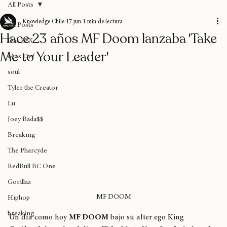
All Posts
Knowledge Chile
17 jun
1 min de lectura
All Posts
Hace 23 años MF Doom lanzaba 'Take
Das EFX
Me to Your Leader'
Mos Def
soul
Tyler the Creator
Lu
Joey Bada$$
Breaking
The Pharcyde
RedBull BC One
Gorillaz
MF DOOM
Hiphop
breaking