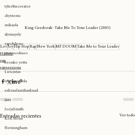
cultura cannábica
tylerthecreator
chystemc
mikaela
King Geedorah- Take Me To Your Leader (2003)
alymayely
rapchileno
Lov
Joy
Hip Hop
Rap
New York
MF DOOM
Take Me to Your Leader
teatrocoliseo
Hiphop
rap
bronko yotte
rapsessions
Liricistas
teatrocariola
eskinafamiliaskuad
jazz
JorjaSmith
Ver todo
Entradas recientes
Kofi Stone