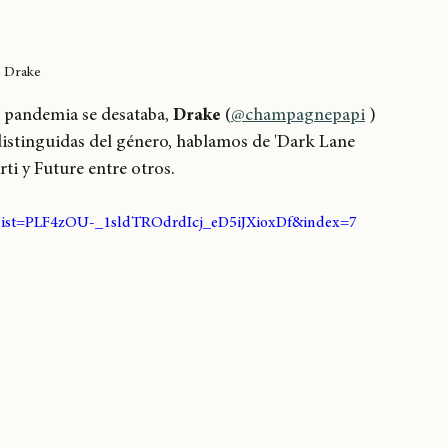
Drake
 pandemia se desataba, 
Drake
 (
@champagnepapi
 ) 
distinguidas del género, hablamos de 'Dark Lane 
ti y Future entre otros.
list=PLF4zOU-_1sldTROdrdIcj_eD5iJXioxDf&index=7