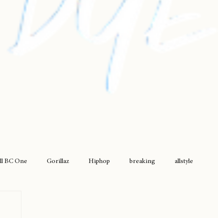
ll BC One
Gorillaz
Hiphop
breaking
allstyle