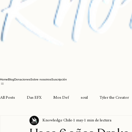
Home
Blog
Donaciones
Sobre nosotros
Suscripción
All Posts
Das EFX
Mos Def
soul
Tyler the Creator