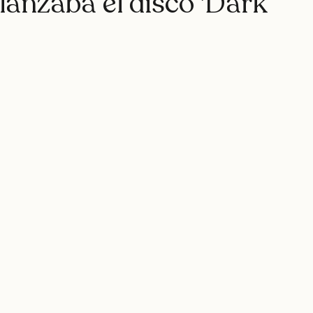
rap
teatro
rapfem
rapsessions
westsidegunn
anzaba el disco 'Dark
hystemc
mikaela