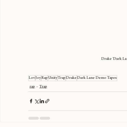
Drake 'Dark L
Lov
Joy
Rap
Unity
Trap
Drake
Dark Lane Demo Tapes
rap
Trap