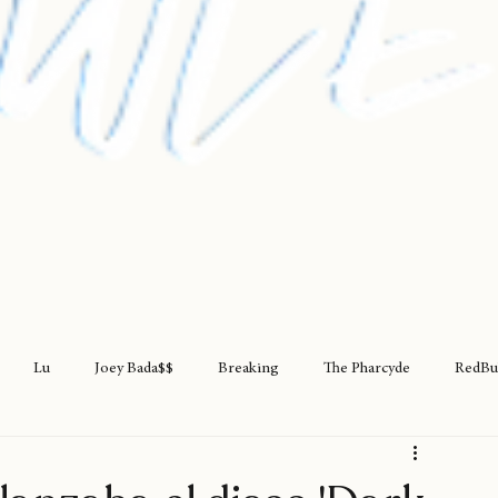
Lu
Joey Bada$$
Breaking
The Pharcyde
RedBu