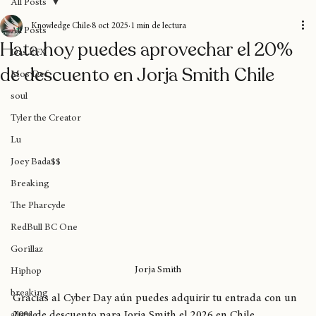
Home
Blog
Donaciones
Sobre nosotros
Suscripción
All Posts
Knowledge Chile
8 oct 2025
1 min de lectura
All Posts
Hata hoy puedes aprovechar el 20%
Das EFX
de descuento en Jorja Smith Chile
Mos Def
soul
Tyler the Creator
Lu
Joey Bada$$
Breaking
The Pharcyde
RedBull BC One
Gorillaz
Jorja Smith
Hiphop