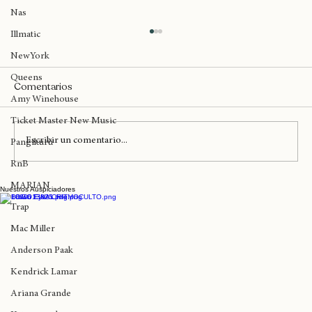
Big Daddy Kane
Nas
Illmatic
NewYork
Queens
Comentarios
Amy Winehouse
Ticket Master New Music
Escribir un comentario...
Pangikurü
RnB
MARIAN
Nuestros Auspiciadores
El día de hoy DAMEDAME* ha liberado su
álbum 'Dreams on the Passenger Seat'
Trap
Mac Miller
Anderson Paak
Kendrick Lamar