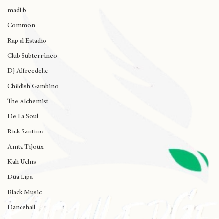
J Cole
madlib
Common
Rap al Estadio
Club Subterráneo
Dj Alfreedelic
Childish Gambino
The Alchemist
De La Soul
Rick Santino
Anita Tijoux
Kali Uchis
Dua Lipa
Black Music