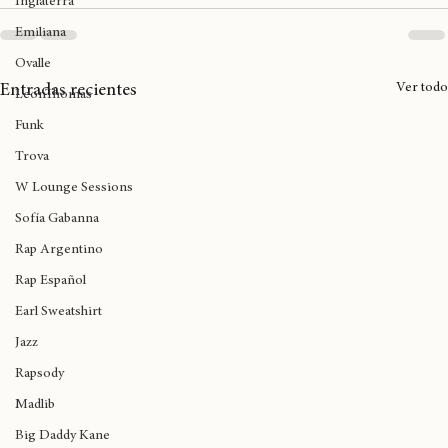
Birmingham
Inglaterra
Emiliana
Ovalle
Ver todo
Entradas recientes
LeonThomas
Funk
Trova
W Lounge Sessions
Sofía Gabanna
Rap Argentino
Rap Español
Earl Sweatshirt
Jazz
Rapsody
Madlib