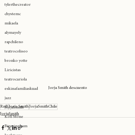
cultura cannábica
tylerthecreator
chystemc
mikaela
alymayely
rapchileno
teatrocoliseo
bronko yotte
Liricistas
teatrocariola
Jorja Smith descuento
eskinafamiliaskuad
jazz
RnB
Jorja Smith
JorjaSmithChile
JorjaSmith
JorjaSmith
Kofi Stone