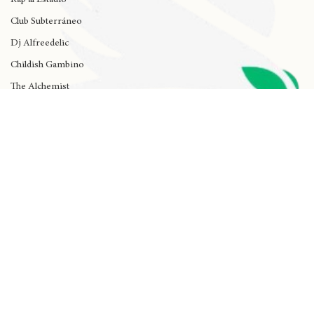
Rap al Estadio
Club Subterráneo
Dj Alfreedelic
Childish Gambino
The Alchemist
De La Soul
Rick Santino
Anita Tijoux
Kali Uchis
Dua Lipa
Black Music
Dancehall