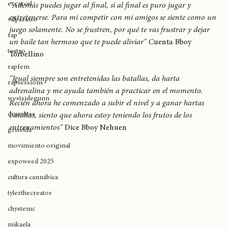
seventosmoke
excarcel
"Además puedes jugar al final, si al final es puro jugar y 
entretenerse. Para mi competir con mi amigos se siente como un 
valparaíso
juego solamente. No se frustren, por qué te vas frustrar y dejar 
rap
un baile tan hermoso que te puede aliviar" 
Cuenta Bboy 
teatro
Torbellino
rapfem
"Igual siempre son entretenidas las batallas, da harta 
rapsessions
adrenalina y me ayuda también a practicar en el momento. 
westsidegunn
Recién ahora he comenzado a subir el nivel y a ganar hartas 
drumless
batallas, siento que ahora estoy teniendo los frutos de los 
entrenamientos"
 Dice Bboy Nehuen
griselda
movimiento original
expoweed 2025
cultura cannábica
tylerthecreator
chystemc