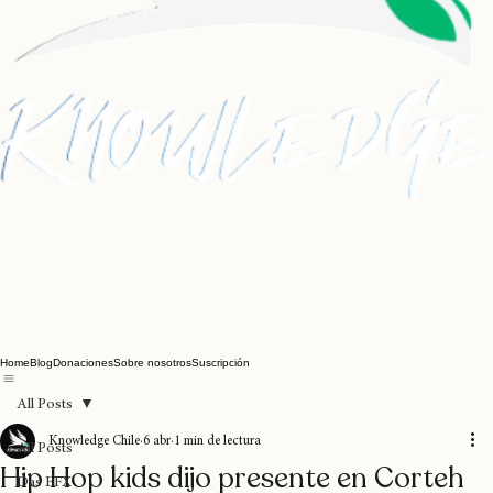
Home
Blog
Donaciones
Sobre nosotros
Suscripción
All Posts
Knowledge Chile
6 abr
1 min de lectura
All Posts