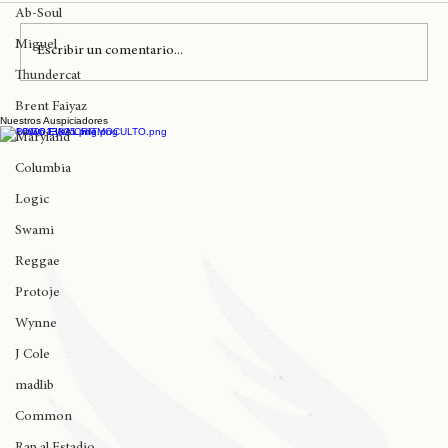
Comentarios
Mac
Ab-Soul
Miguel
Escribir un comentario...
Thundercat
Brent Faiyaz
Nuestros Auspiciadores
El ciclo formativo de Franuli "De la
Maryland
Canción al Set" extiende sus
Columbia
inscripciones
Logic
Swami
Reggae
Protoje
Wynne
J Cole
madlib
Common