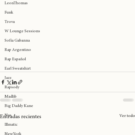
Ovalle
LeonThomas
Funk
Trova
W Lounge Sessions
Sofía Gabanna
Rap Argentino
Rap Español
Earl Sweatshirt
Jazz
Rapsody
Madlib
Big Daddy Kane
Nas
Ver todo
Entradas recientes
Illmatic