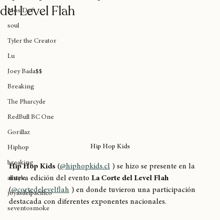
Hip Hop kids dijo presente en Corteh
Das EFX
del Level Flah
Mos Def
soul
Tyler the Creator
Lu
Joey Bada$$
Breaking
The Pharcyde
RedBull BC One
Gorillaz
Hip Hop Kids
Hiphop
breaking
Hip Hop Kids
 (
@hiphopkids.cl
 ) se hizo se presente en la 
nueva edición del evento 
La Corte del Level Flah
allstyle
(
@cortedelevelflah
 ) en donde tuvieron una participación 
joyasdelpacífico
destacada con diferentes exponentes nacionales. 