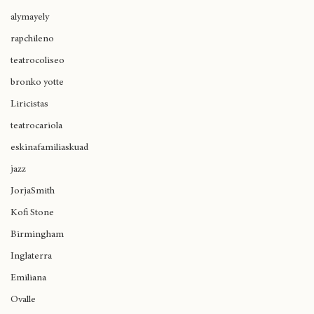
mikaela
alymayely
rapchileno
teatrocoliseo
bronko yotte
Liricistas
teatrocariola
eskinafamiliaskuad
jazz
JorjaSmith
Kofi Stone
Birmingham
Inglaterra
Emiliana