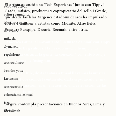
Sudamericana que realizará por varios países.
movimiento original
El artista anunció una "Dub Experience" junto con Tippy l 
expoweed 2025
Grade, músico, productor y copropietario del sello I Grade, 
cultura cannábica
que desde las Islas Vírgenes estadounidenses ha impulsado 
tylerthecreator
el dub y también a artistas como Midnite, Akae Beka, 
Pressure Busspipe, Dezarie, Reemah, entre otros.
chystemc
mikaela
“América Latina, el movimiento ‘En Busca de Sión’ con Tippy 
alymayely
I Grade te llega ahora. 
Ha pasado mucho tiempo… La 
energía, la cultura, la gente, la conexión”, comentó Protoje 
rapchileno
en su cuenta de Instagram.
teatrocoliseo
bronko yotte
“de Perú a Chile, de Argentina a Brasil llevamos la música 
Liricistas
directo al corazón del continente.
 Cada espectáculo es más 
que una actuación, es un encuentro, una celebración de las 
teatrocariola
raíces y el futuro”.
eskinafamiliaskuad
jazz
Su gira contempla presentaciones en Buenos Aires, Lima y 