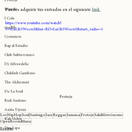
Reggae
Entradas para Protoje en Chile
Protoje
Wynne
Puedes adquirir tus entradas en el siguiente 
link 
J Cole
https://www.youtube.com/watch?
madlib
v=vLuGb5WocwI&list=RDvLuGb5WocwI&start_radio=1
Common
Rap al Estadio
Club Subterráneo
Dj Alfreedelic
Childish Gambino
The Alchemist
De La Soul
Proteje
Rick Santino
Anita Tijoux
Lov
HipHop
Soul
Santiago
Jazz
Reggae
Jamaica
Protoje
SalaMetrónomo
Kali Uchis
OpenRoomMusic