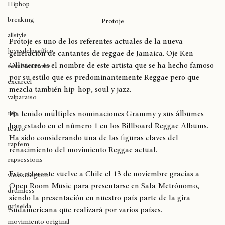
Gorillaz
Hiphop
breaking
Protoje
allstyle
Protoje es uno de los referentes actuales de la nueva 
joyasdelpacífico
generación de cantantes de reggae de Jamaica. Oje Ken 
Ollivierre es el nombre de este artista que se ha hecho famoso 
seventosmoke
por su estilo que es predominantemente Reggae pero que 
excarcel
mezcla también hip-hop, soul y jazz.
valparaíso
rap
Ha tenido múltiples nominaciones Grammy y sus álbumes 
han estado en el número 1 en los Billboard Reggae Albums. 
teatro
Ha sido considerando una de las figuras claves del 
rapfem
renacimiento del movimiento Reggae actual.
rapsessions
Este referente vuelve a Chile el 13 de noviembre gracias a 
westsidegunn
Open Room Music para presentarse en Sala Metrónomo, 
drumless
siendo la presentación en nuestro país parte de la gira 
griselda