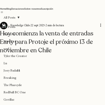
Home
Blog
Donaciones
Sobre nosotros
Suscripción
All Posts
Knowledge Chile
22 sept 2025
2 min de lectura
All Posts
Hoy comienza la venta de entradas
Das EFX
Early para Protoje el próximo 13 de
Mos Def
noviembre en Chile
soul
Tyler the Creator
Lu
Joey Bada$$
Breaking
The Pharcyde
RedBull BC One