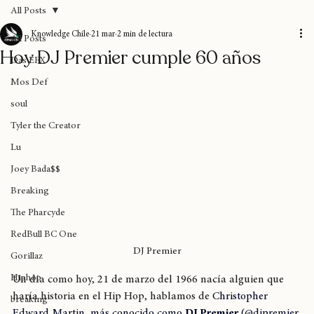
All Posts
Knowledge Chile
21 mar
2 min de lectura
All Posts
Hoy DJ Premier cumple 60 años
Das EFX
Mos Def
soul
Tyler the Creator
Lu
Joey Bada$$
Breaking
The Pharcyde
RedBull BC One
DJ Premier
Gorillaz
Hiphop
Un día como hoy, 21 de marzo del 1966 nacía alguien que 
haría historia en el Hip Hop, hablamos de 
Christopher 