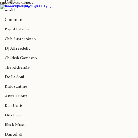
J Cole
Nuestros Auspiciadores
Teatro Coliseo recibe hoy a Anita Tijoux y
madlib
La Brígida Orquesta
Common
Rap al Estadio
Club Subterráneo
Dj Alfreedelic
Childish Gambino
The Alchemist
De La Soul
Rick Santino
Anita Tijoux
Kali Uchis
Dua Lipa
Black Music