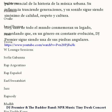
Birmingham
trayectoria individual, sino también rendir homenaje a una 
Inglaterra
parte esencial de la historia de la música urbana. Su 
influencia trasciende generaciones, y su sonido sigue siendo 
Emiliana
sinónimo de calidad, respeto y cultura.
Ovalle
LeonThomas
Hoy, fans de todo el mundo conmemoran su legado, 
recordando que, en un género en constante evolución, DJ 
Funk
Premier sigue siendo una de sus piedras angulares.
Trova
https://www.youtube.com/watch?v=Pvn20PjBa3k
W Lounge Sessions
Sofía Gabanna
Rap Argentino
Rap Español
Earl Sweatshirt
Jazz
Rapsody
Madlib