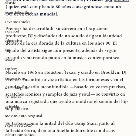
breaking
Edward Martin, más conocido como 
DJ Premier
 (
@djpremier
allstyle
) quien está cumpliendo 60 años consagrándose como un 
joyasdelpacífico
OG de la escena mundial.
seventosmoke
Premier ha desarrollado su carrera en el rap como 
excarcel
productor, DJ y diseñador de un sonido de gran identidad 
valparaíso
dentro de la era dorada de la cultura en los años 90. El 
rap
legado del artista sigue aún presente, además de seguir 
creando y marcando pauta en la música contemporánea. 
teatro
rapfem
Nacido en 1966 en Houston, Texas, y criado en Brooklyn, DJ 
rapsessions
Premier encontró su voz artística en las tornamesas y en el 
estudio. Su estilo inconfundible —basado en cortes precisos, 
westsidegunn
scratches icónicos y samples de jazz y soul— se convirtió en 
drumless
una marca registrada que ayudó a moldear el sonido del hip-
griselda
hop clásico.
movimiento original
Su trabajo como la mitad del dúo Gang Starr, junto al 
expoweed 2025