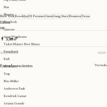
DJ Premier & The Badder Band: NPR Music Tiny Desk Concert
Big Daddy Kane
Nas
Illmatic
New York
Brooklyn
DJ Premier
Guru
Gang Starr
Houston
Texas
NewYork
Hiphop
rap
Queens
Amy Winehouse
Ticket Master New Music
Pangikurü
RnB
Ver todo
Entradas recientes
MARIAN
Trap
Mac Miller
Anderson Paak
Kendrick Lamar