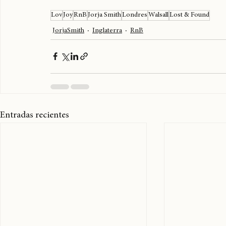
Jorja Smit
Lov
Joy
RnB
Jorja Smith
Londres
Walsall
Lost & Found
JorjaSmith
Inglaterra
RnB
Entradas recientes