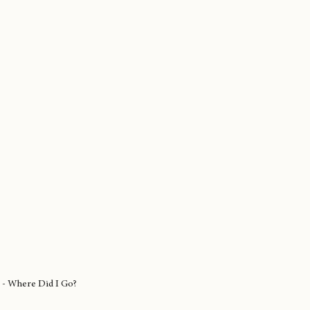
ist=RDmeP1neJrguw&start_radio=1