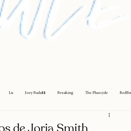
Lu
Joey Bada$$
Breaking
The Pharcyde
RedBu