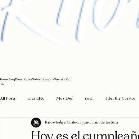
Home
Blog
Donaciones
Sobre nosotros
Suscripción
All Posts
Das EFX
Mos Def
soul
Tyler the Creator