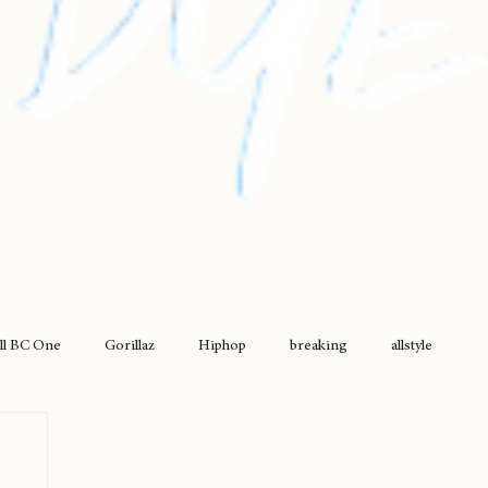
ll BC One
Gorillaz
Hiphop
breaking
allstyle