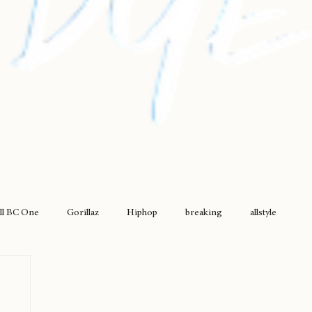
ll BC One
Gorillaz
Hiphop
breaking
allstyle
drumless
griselda
movimiento original