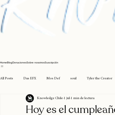
Home
Blog
Donaciones
Sobre nosotros
Suscripción
All Posts
Das EFX
Mos Def
soul
Tyler the Creator
Knowledge Chile
1 jul
1 min de lectura
joyasdelpacífico
seventosmoke
excarcel
valparaíso