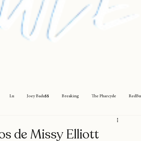
Lu
Joey Bada$$
Breaking
The Pharcyde
RedBu
rap
teatro
rapfem
rapsessions
westsidegunn