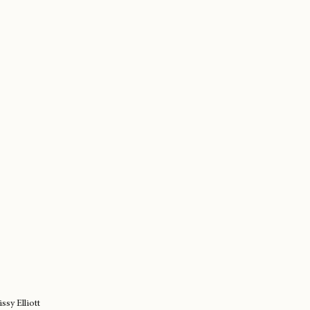
s de Missy Elliott
hystemc
mikaela