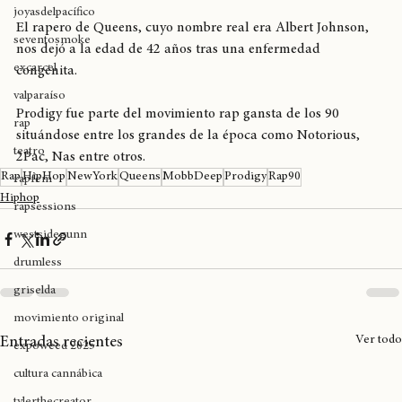
El legendario rapero del grupo Mobb Deep, Prodigy estaría 
cumpliendo 51 años el día de hoy.
allstyle
joyasdelpacífico
El rapero de Queens, cuyo nombre real era Albert Johnson, 
seventosmoke
nos dejó a la edad de 42 años tras una enfermedad 
excarcel
congénita. 
valparaíso
Prodigy fue parte del movimiento rap gansta de los 90 
rap
situándose entre los grandes de la época como Notorious, 
teatro
2Pac, Nas entre otros.
Rap
HipHop
NewYork
Queens
MobbDeep
Prodigy
Rap90
rapfem
Hiphop
rapsessions
westsidegunn
drumless
griselda
movimiento original
Ver todo
Entradas recientes
expoweed 2025