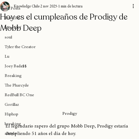
All Posts
Knowledge Chile
2 nov 2025
1 min de lectura
All Posts
Hoy es el cumpleaños de Prodigy de
Das EFX
Mobb Deep
Mos Def
soul
Tyler the Creator
Lu
Joey Bada$$
Breaking
The Pharcyde
RedBull BC One
Gorillaz
Prodigy
Hiphop
breaking