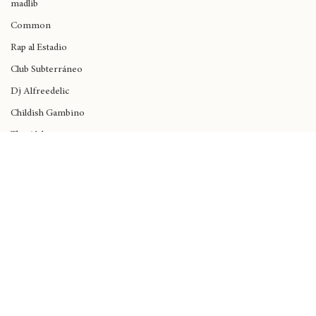
J Cole
madlib
Common
Rap al Estadio
Club Subterráneo
Dj Alfreedelic
Childish Gambino
The Alchemist
De La Soul
Rick Santino
Anita Tijoux
Kali Uchis
Dua Lipa
Black Music