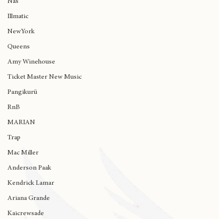
Big Daddy Kane
Nas
Illmatic
NewYork
Queens
Amy Winehouse
Ticket Master New Music
Pangikurü
RnB
MARIAN
Trap
Mac Miller
Anderson Paak
Kendrick Lamar