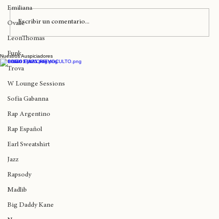
Comentarios
Inglaterra
Emiliana
Escribir un comentario...
Ovalle
LeonThomas
Funk
Nuestros Auspiciadores
Lauryn Hill y Erykah Badu llegan hoy al
Diaspora Calling
Trova
W Lounge Sessions
Sofía Gabanna
Rap Argentino
Rap Español
Earl Sweatshirt
Jazz
Rapsody
Madlib