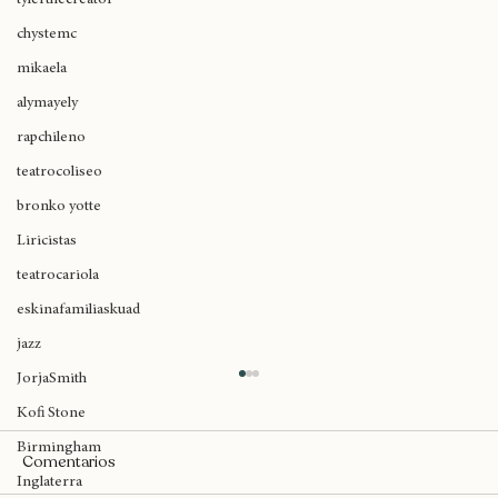
cultura cannábica
tylerthecreator
chystemc
mikaela
alymayely
rapchileno
teatrocoliseo
bronko yotte
Liricistas
teatrocariola
eskinafamiliaskuad
jazz
JorjaSmith
Kofi Stone
Birmingham