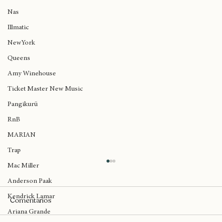
Big Daddy Kane
Nas
Illmatic
NewYork
Queens
Amy Winehouse
Ticket Master New Music
Pangikurü
RnB
MARIAN
Trap
Mac Miller
Anderson Paak
Kendrick Lamar
Comentarios