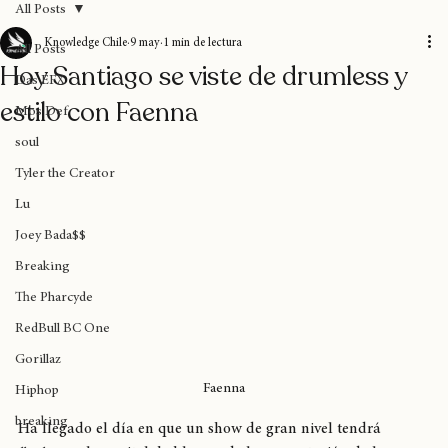
All Posts
Knowledge Chile
9 may
1 min de lectura
All Posts
Hoy Santiago se viste de drumless y
Das EFX
estilo con Faenna
Mos Def
soul
Tyler the Creator
Lu
Joey Bada$$
Breaking
The Pharcyde
RedBull BC One
Gorillaz
Faenna
Hiphop
breaking