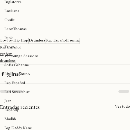
Inglaterra
Emiliana
Ovalle
LeonThomas
Funk
Lov
Joy
Hip Hop
Drumless
Rap Español
Faenna
Trova
Rap Español
rapfem
W Lounge Sessions
drumless
Sofía Gabanna
Rap Argentino
Rap Español
Earl Sweatshirt
Jazz
Ver todo
Entradas recientes
Rapsody
Madlib