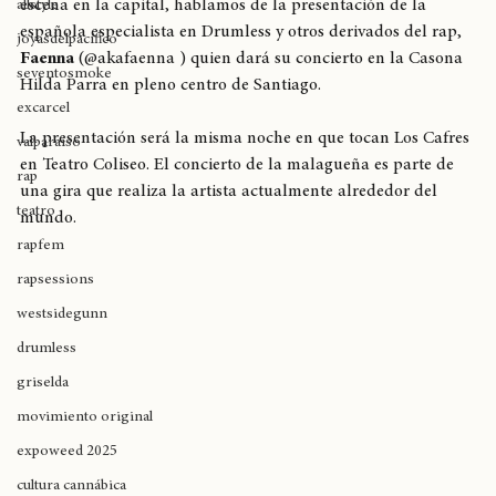
Ha llegado el día en que un show de gran nivel tendrá 
escena en la capital, hablamos de la presentación de la 
allstyle
española especialista en Drumless y otros derivados del rap, 
joyasdelpacífico
Faenna
 (@akafaenna ) quien dará su concierto en la Casona 
seventosmoke
Hilda Parra en pleno centro de Santiago. 
excarcel
La presentación será la misma noche en que tocan Los Cafres 
valparaíso
en Teatro Coliseo. El concierto de la malagueña es parte de 
rap
una gira que realiza la artista actualmente alrededor del 
teatro
mundo.
rapfem
rapsessions
westsidegunn
drumless
griselda
movimiento original
expoweed 2025