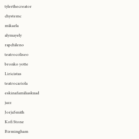
cultura cannábica
tylerthecreator
chystemc
mikaela
alymayely
rapchileno
teatrocoliseo
bronko yotte
Liricistas
teatrocariola
eskinafamiliaskuad
jazz
JorjaSmith
Kofi Stone
Birmingham