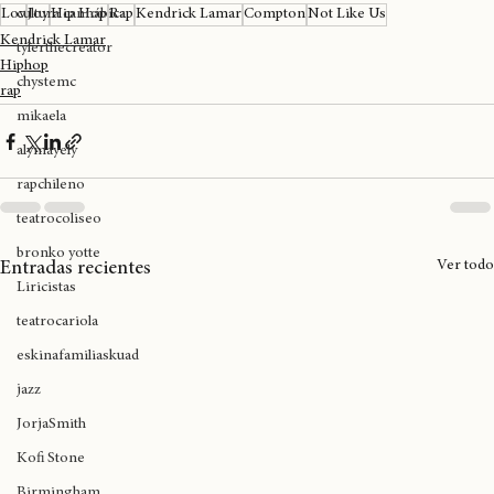
expoweed 2025
cultura cannábica
Lov
Joy
Hip Hop
Rap
Kendrick Lamar
Compton
Not Like Us
Kendrick Lamar
tylerthecreator
Hiphop
chystemc
rap
mikaela
alymayely
rapchileno
teatrocoliseo
bronko yotte
Ver todo
Entradas recientes
Liricistas
teatrocariola
eskinafamiliaskuad
jazz
JorjaSmith
Kofi Stone