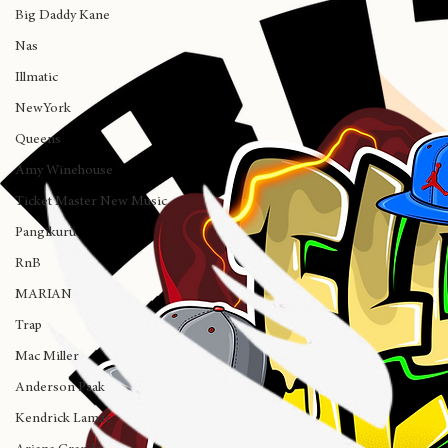
Nuestros Auspiciadores
Madlib
Big Daddy Kane
Nas
Illmatic
NewYork
Queens
Amy Winehouse
Ticket Master New Music
Pangikurü
RnB
MARIAN
Trap
Mac Miller
Anderson Paak
Kendrick Lamar