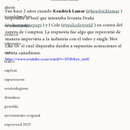
breaking
Kendrick Lamar
allstyle
Fue hace 2 años cuando 
Kendrick Lamar
 (
@kendricklamar
 ) 
joyasdelpacífico
respondía al beef que intentaba levanta Drake 
(
@champagnepapi
 ) y J Cole (
@realcoleworld
 ) en contra del 
seventosmoke
rapero de Compton. La respuesta fue algo que repercutió de 
excarcel
manera imprevista a la industria con el video y single 'Not 
valparaíso
Like Us' el cual disparaba dardos a supuestas acusaciones al 
rap
artista canadiense. 
https://www.youtube.com/watch?v=H58vbez_m4E
teatro
rapfem
rapsessions
westsidegunn
drumless
griselda
movimiento original