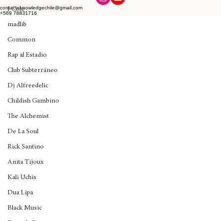
Wynne
© 2026 Blog de Noticias. Todos los derechos reservados.
J Cole
contactoknowledgechile@gmail.com
madlib
+569 78831716
Common
Rap al Estadio
Club Subterráneo
Dj Alfreedelic
Childish Gambino
The Alchemist
De La Soul
Rick Santino
Anita Tijoux
Kali Uchis
Dua Lipa