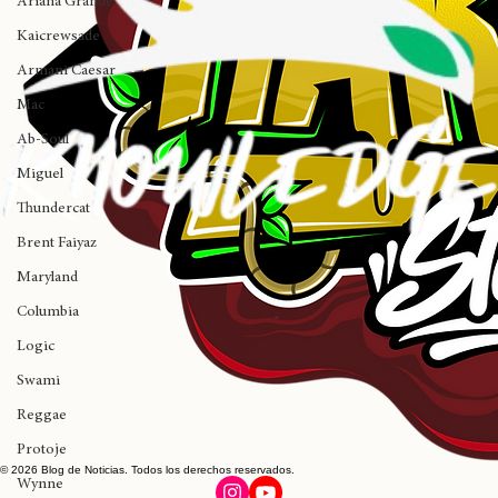
Ariana Grande
Kaicrewsade
Armani Caesar
Mac
Ab-Soul
Miguel
Thundercat
Brent Faiyaz
Maryland
Columbia
Logic
Swami
Reggae
Protoje