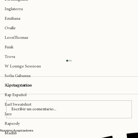
Birmingham
Inglaterra
Emiliana
Ovalle
LeonThomas
Funk
Trova
Eminem y Kendrick Lamar entre los
W Lounge Sessions
artistas más escuchados de Spotify
Sofía Gabanna
Comentarios
La plataforma de Spotify liberó quienes han sido
Rap Argentino
los artistas más escuchados en la historia y entre
Rap Español
ellos podemos ver algunos
Earl Sweatshirt
Escribir un comentario...
Jazz
Rapsody