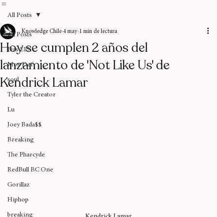
Home
Blog
Donaciones
Sobre nosotros
Suscripción
All Posts
Knowledge Chile
4 may
1 min de lectura
All Posts
Hoy se cumplen 2 años del
Das EFX
lanzamiento de 'Not Like Us' de
Mos Def
Kendrick Lamar
soul
Tyler the Creator
Lu
Joey Bada$$
Breaking
The Pharcyde
RedBull BC One
Gorillaz
Hiphop