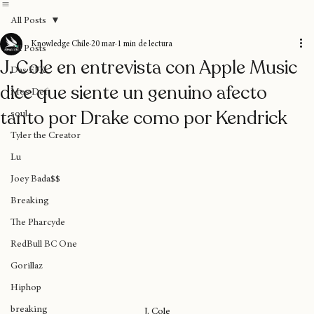
Home
Blog
Donaciones
Sobre nosotros
Suscripción
All Posts
Knowledge Chile
20 mar
1 min de lectura
All Posts
J. Cole en entrevista con Apple Music
Das EFX
dice que siente un genuino afecto
Mos Def
tanto por Drake como por Kendrick
soul
Tyler the Creator
Lu
Joey Bada$$
Breaking
The Pharcyde
RedBull BC One
Gorillaz
Hiphop