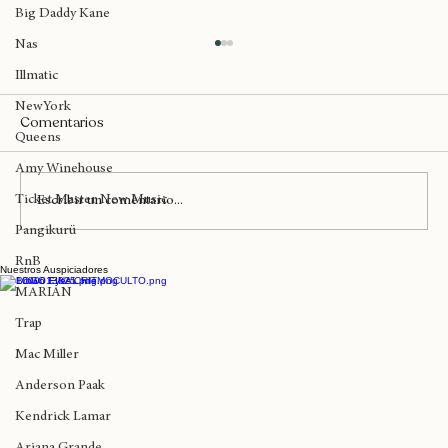
Madlib
Big Daddy Kane
Nas
Illmatic
NewYork
Comentarios
Queens
Amy Winehouse
Ticket Master New Music
Escribir un comentario...
Pangikurü
RnB
Nuestros Auspiciadores
J. Cole a solo horas de lanza 'The Fall-Off'
MARIAN
libera el videoclip de "Two Six"
Trap
Mac Miller
Anderson Paak
Kendrick Lamar