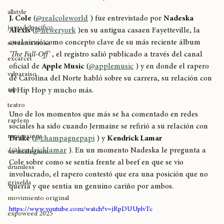
breaking
J. Cole
allstyle
J. Cole
 (
@realcoleworld
 ) fue entrevistado por 
Nadeska 
joyasdelpacífico
Alexis
 (
@neweryork
 )en su antigua casaen Fayetteville, la 
cual sirvió como concepto clave de su más reciente álbum 
seventosmoke
'The Fall-Off'
 , el registro salió publicado a través del canal 
excarcel
oficial de 
Apple Music
 (
@applemusic
 ) y en donde el rapero 
valparaíso
de Carolina del Norte habló sobre su carrera, su relación con 
rap
el Hip Hop y mucho más. 
teatro
Uno de los momentos que más se ha comentado en redes 
rapfem
sociales ha sido cuando Jermaine se refirió a su relación con 
rapsessions
Drake
 (
@champagnepapi
 ) y 
Kendrick Lamar
(
@kendricklamar
 ). En un momento Nadeska le pregunta a 
westsidegunn
Cole sobre como se sentía frente al beef en que se vio 
drumless
involucrado, el rapero contestó que era una posición que no 
griselda
quería y que sentía un genuino cariño por ambos. 
movimiento original
https://www.youtube.com/watch?v=jRpDUUplvTc