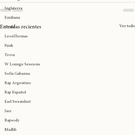
Birmingham
Inglaterra
Emiliana
Ver todo
Entradas recientes
Ovalle
LeonThomas
Funk
Trova
W Lounge Sessions
Sofía Gabanna
Rap Argentino
Rap Español
Earl Sweatshirt
Jazz
Rapsody