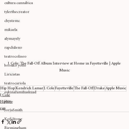
expoweed 2025
cultura cannábica
tylerthecreator
chystemc
mikaela
alymayely
rapchileno
teatrocoliseo
J. Cole: The Fall-Off Album Interview at Home in Fayetteville | Apple 
bronko yotte
Music
Liricistas
teatrocariola
Hip Hop
Kendrick Lamar
J. Cole
Fayetteville
The Fall-Off
Drake
Apple Music
eskinafamiliaskuad
J Cole
jazz
Hiphop
rap
JorjaSmith
Kofi Stone