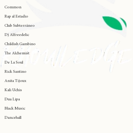
J Cole
madlib
Common
Rap al Estadio
Club Subterráneo
Dj Alfreedelic
Childish Gambino
The Alchemist
De La Soul
Rick Santino
Anita Tijoux
Kali Uchis
Dua Lipa
Black Music
Dancehall