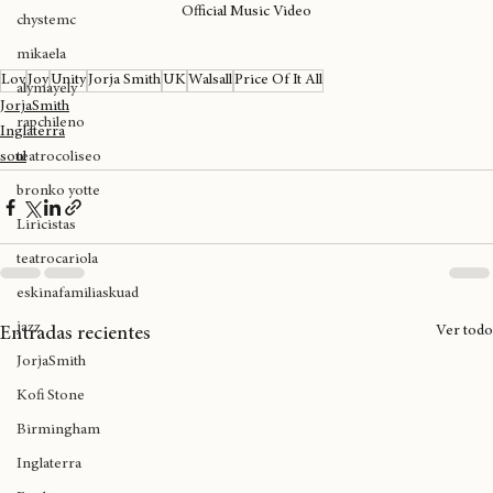
cultura cannábica
Jorja Smith - Price Of It All (Music From the Original Series “Bait") - 
tylerthecreator
Official Music Video
chystemc
mikaela
Lov
Joy
Unity
Jorja Smith
UK
Walsall
Price Of It All
alymayely
JorjaSmith
rapchileno
Inglaterra
teatrocoliseo
soul
bronko yotte
Liricistas
teatrocariola
eskinafamiliaskuad
jazz
Ver todo
Entradas recientes
JorjaSmith
Kofi Stone
Birmingham