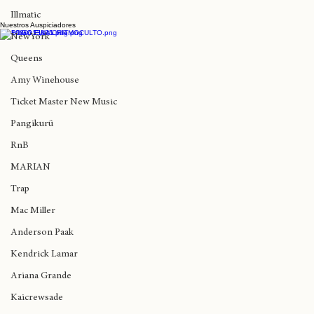
Big Daddy Kane
Escribir un comentario...
Nas
Illmatic
Nuestros Auspiciadores
Ni Vivo Ni Muerto anuncia un 20% de
NewYork
descuento en entradas para Jorja Smith
Queens
Amy Winehouse
Ticket Master New Music
Pangikurü
RnB
MARIAN
Trap
Mac Miller
Anderson Paak
Kendrick Lamar
Ariana Grande