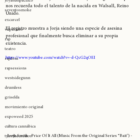
lanzar el video oficial del single realizado para la serie Bait, 
allstyle
la canción es 
"Price Of It All"
, un suave y nostálgico soul que 
joyasdelpacífico
nos recuerda todo el talento de la nacida en Walsall, Reino 
seventosmoke
Unido. 
excarcel
El registro muestra a Jorja siendo una especie de asesina 
valparaíso
profesional que finalmente busca eliminar a su propia 
rap
existencia. 
teatro
https://www.youtube.com/watch?v=-d-QcG2qOEI
rapfem
rapsessions
westsidegunn
drumless
griselda
movimiento original
expoweed 2025