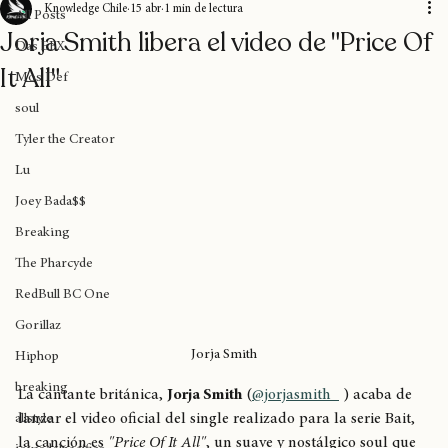
All Posts
Knowledge Chile
15 abr
1 min de lectura
All Posts
Jorja Smith libera el video de "Price Of
Das EFX
It All"
Mos Def
soul
Tyler the Creator
Lu
Joey Bada$$
Breaking
The Pharcyde
RedBull BC One
Gorillaz
Jorja Smith
Hiphop
breaking
La cantante británica, 
Jorja Smith
 (
@jorjasmith_
 ) acaba de 