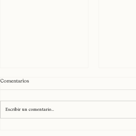
Ya te puedes
Comentarios
fans club de
Chile
La página ofici
Smith en Chile
Escribir un comentario...
reciente activi
creando una s