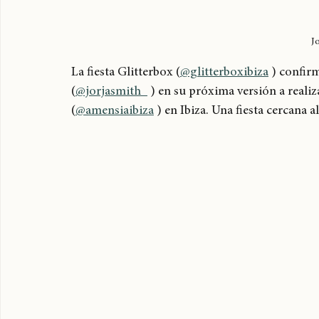
J
La fiesta Glitterbox (
@glitterboxibiza
 ) confir
(
@jorjasmith_
 ) en su próxima versión a realiz
(
@amensiaibiza
 ) en Ibiza. Una fiesta cercana al