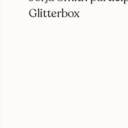
Jorja Smith particip
Glitterbox
expoweed 2025
cultura cannábica
tylerthecreator
c