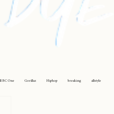
ll BC One
Gorillaz
Hiphop
breaking
allstyle
drumless
griselda
movimiento original