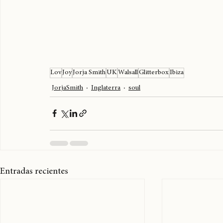
Lov
Joy
Jorja Smith
UK
Walsall
Glitterbox
Ibiza
JorjaSmith
Inglaterra
soul
Entradas recientes