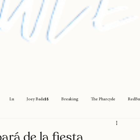
Lu
Joey Bada$$
Breaking
The Pharcyde
RedBu
rap
teatro
rapfem
rapsessions
westsidegunn