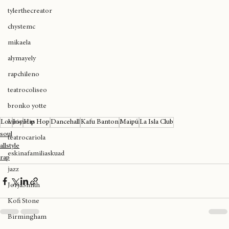
cultura cannábica
tylerthecreator
chystemc
mikaela
alymayely
rapchileno
teatrocoliseo
bronko yotte
Liricistas
Lov
Joy
Hip Hop
Dancehall
Kafu Banton
Maipú
La Isla Club
soul
teatrocariola
allstyle
eskinafamiliaskuad
rap
jazz
JorjaSmith
Kofi Stone
Birmingham