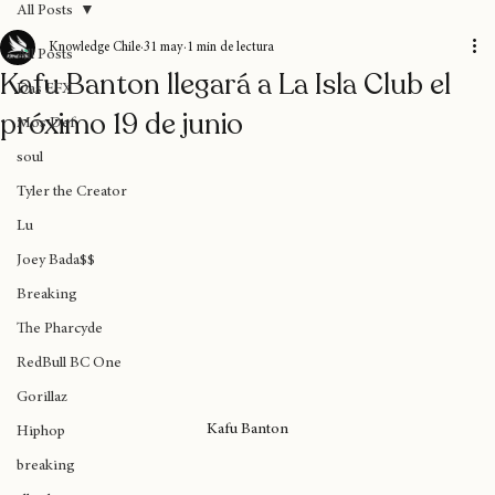
All Posts
Knowledge Chile
31 may
1 min de lectura
All Posts
Kafu Banton llegará a La Isla Club el
Das EFX
próximo 19 de junio
Mos Def
soul
Tyler the Creator
Lu
Joey Bada$$
Breaking
The Pharcyde
RedBull BC One
Gorillaz
Kafu Banton
Hiphop
breaking