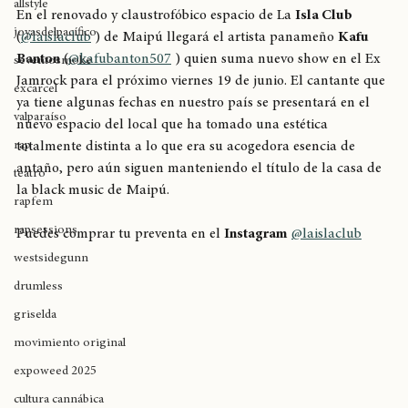
allstyle
En el renovado y claustrofóbico espacio de La 
Isla Club
joyasdelpacífico
(
@laislaclub
 ) de Maipú llegará el artista panameño 
Kafu 
Banton
 (
@kafubanton507
 ) quien suma nuevo show en el Ex 
seventosmoke
Jamrock para el próximo viernes 19 de junio. El cantante que 
excarcel
ya tiene algunas fechas en nuestro país se presentará en el 
valparaíso
nuevo espacio del local que ha tomado una estética 
rap
totalmente distinta a lo que era su acogedora esencia de 
antaño, pero aún siguen manteniendo el título de la casa de 
teatro
la black music de Maipú.
rapfem
rapsessions
Puedes comprar tu preventa en el 
Instagram
@laislaclub
westsidegunn
drumless
griselda
movimiento original
expoweed 2025