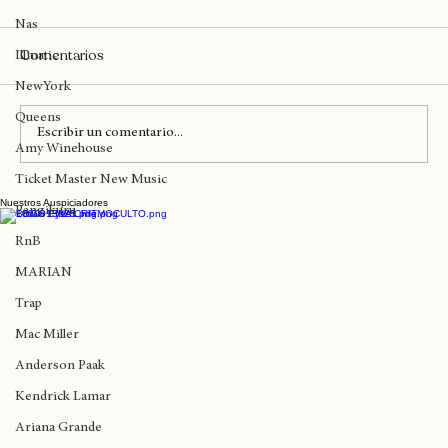
Big Daddy Kane
Nas
Comentarios
Illmatic
NewYork
Queens
Escribir un comentario...
Amy Winehouse
Ticket Master New Music
Nuestros Auspiciadores
Ya no quedan preventas early para Kafu
Pangikurü
Banton en Chile
RnB
MARIAN
Trap
Mac Miller
Anderson Paak
Kendrick Lamar