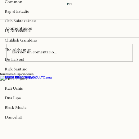
madlib
Common
Rap al Estadio
Club Subterráneo
Comentarios
Dj Alfreedelic
Childish Gambino
The Alchemist
Escribir un comentario...
De La Soul
Rick Santino
Nuestros Auspiciadores
Solo queda un día para que comience
Anita Tijoux
'The Sincerely, Tour' de Kali Uchis
Kali Uchis
Dua Lipa
Black Music
Dancehall