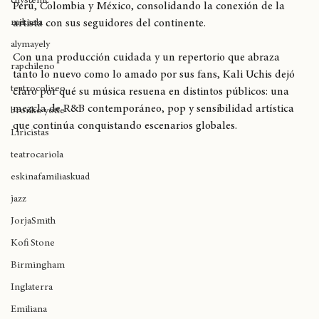
producido por DG Medios (
@dgmedios
 ), para luego llegar a 
chystemc
Perú, Colombia y México, consolidando la conexión de la 
mikaela
artista con sus seguidores del continente.
alymayely
Con una producción cuidada y un repertorio que abraza 
rapchileno
tanto lo nuevo como lo amado por sus fans, Kali Uchis dejó 
teatrocoliseo
claro por qué su música resuena en distintos públicos: una 
mezcla de R&B contemporáneo, pop y sensibilidad artística 
bronko yotte
que continúa conquistando escenarios globales.
Liricistas
teatrocariola
eskinafamiliaskuad
jazz
JorjaSmith
Kofi Stone
Birmingham
Inglaterra