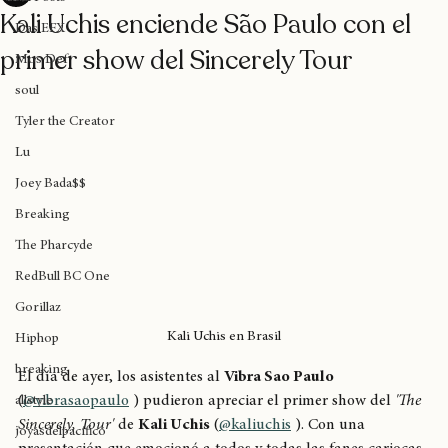
Knowledge Chile
9 feb
1 min de lectura
All Posts
Kali Uchis enciende São Paulo con el
Das EFX
primer show del Sincerely Tour
Mos Def
soul
Tyler the Creator
Lu
Joey Bada$$
Breaking
The Pharcyde
RedBull BC One
Gorillaz
Kali Uchis en Brasil
Hiphop
breaking
El día de ayer, los asistentes al 
Vibra Sao Paulo
(
@vibrasaopaulo
 ) pudieron apreciar el primer show del 
'The 
allstyle