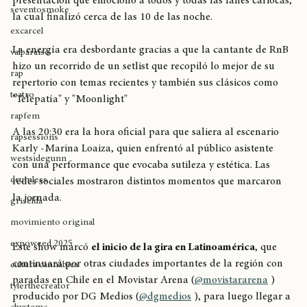
Sincerely, Tour'
 de 
Kali Uchis
 (
@kaliuchis
 ). Con una 
joyasdelpacífico
presentación que emocionó a todos y todas las fanes cariocas, 
seventosmoke
la cual finalizó cerca de las 10 de las noche. 
excarcel
La energía era desbordante gracias a que la cantante de RnB 
valparaíso
hizo un recorrido de un setlist que recopiló lo mejor de su 
rap
repertorio con temas recientes y también sus clásicos como 
teatro
"Telepatía" y "Moonlight"
rapfem
A las 20:30 era la hora oficial para que saliera al escenario 
rapsessions
Karly -Marina Loaiza, quien enfrentó al público asistente 
westsidegunn
con una performance que evocaba sutileza y estética. Las 
drumless
redes sociales mostraron distintos momentos que marcaron 
la jornada.  
griselda
movimiento original
expoweed 2025
Este show marcó 
el inicio de la gira en Latinoamérica
, que 
continuará por otras ciudades importantes de la región con 
cultura cannábica
paradas en Chile en el Movistar Arena (
@movistararena
 ) 
tylerthecreator