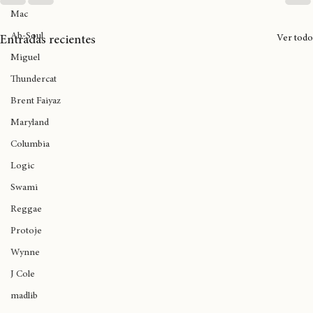
Armani Caesar
Mac
Ab-Soul
Ver todo
Entradas recientes
Miguel
Thundercat
Brent Faiyaz
Maryland
Columbia
Logic
Swami
Reggae
Protoje
Wynne
J Cole