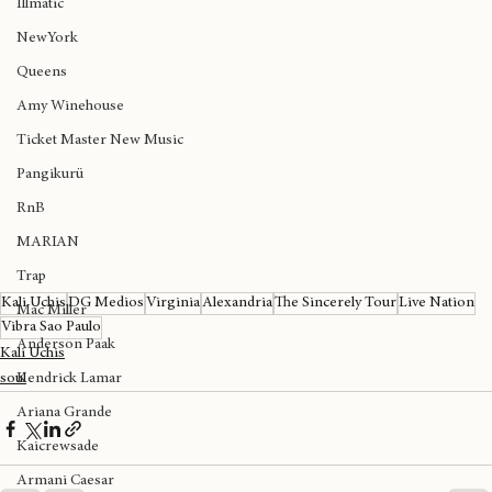
Illmatic
NewYork
Queens
Amy Winehouse
Ticket Master New Music
Pangikurü
RnB
MARIAN
Trap
Kali Uchis
DG Medios
Virginia
Alexandria
The Sincerely Tour
Live Nation
Mac Miller
Vibra Sao Paulo
Anderson Paak
Kali Uchis
Kendrick Lamar
soul
Ariana Grande
Kaicrewsade