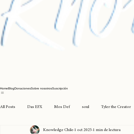
Home
Blog
Donaciones
Sobre nosotros
Suscripción
All Posts
Das EFX
Mos Def
soul
Tyler the Creator