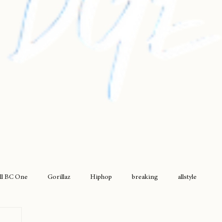
ll BC One
Gorillaz
Hiphop
breaking
allstyle