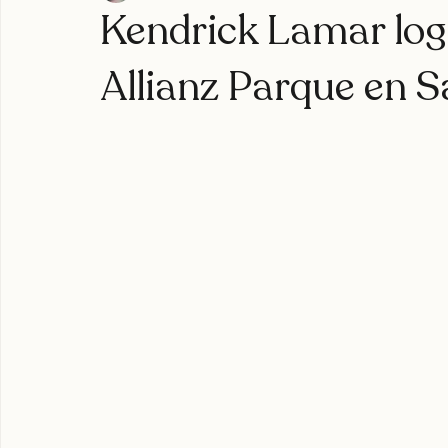
Knowledge Chile
1 oct 2025
1 min de lectura
joyasdelpacífico
seventosmoke
excarcel
valparaíso
Kendrick Lamar logr
Allianz Parque en S
expoweed 2025
cultura cannábica
tylerthecreator
c