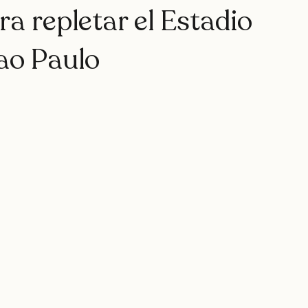
rap
teatro
rapfem
rapsessions
westsidegunn
a repletar el Estadio
ao Paulo
hystemc
mikaela