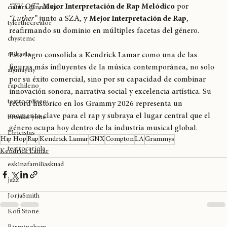
expoweed 2025
fue premiado en categorías como 
Mejor Canción de Rap
 por 
“TV Off”
, 
Mejor Interpretación de Rap Melódico
 por 
cultura cannábica
“Luther”
 junto a SZA, y 
Mejor Interpretación de Rap
, 
tylerthecreator
reafirmando su dominio en múltiples facetas del género.
chystemc
mikaela
Este logro consolida a Kendrick Lamar como una de las 
figuras más influyentes de la música contemporánea, no solo 
alymayely
por su éxito comercial, sino por su capacidad de combinar 
rapchileno
innovación sonora, narrativa social y excelencia artística. Su 
teatrocoliseo
récord histórico en los Grammy 2026 representa un 
momento clave para el rap y subraya el lugar central que el 
bronko yotte
género ocupa hoy dentro de la industria musical global.
Liricistas
Hip Hop
Rap
Kendrick Lamar
GNX
Compton
LA
Grammys
teatrocariola
Kendrick Lamar
eskinafamiliaskuad
jazz
JorjaSmith
Kofi Stone