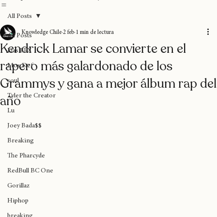
Home
Blog
Donaciones
Sobre nosotros
Suscripción
All Posts
Knowledge Chile
2 feb
1 min de lectura
All Posts
Kendrick Lamar se convierte en el
Das EFX
rapero más galardonado de los
Mos Def
Grammys y gana a mejor álbum rap del
soul
año
Tyler the Creator
Lu
Joey Bada$$
Breaking
The Pharcyde
RedBull BC One
Gorillaz
Hiphop