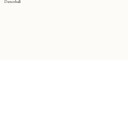
Black Music
Dancehall