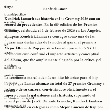
breaking
allstyle
Kendrick Lamar
joyasdelpacífico
Kendrick Lamar hace historia en los Grammy 2026 con un 
seventosmoke
récord sin precedentes.
 En la 68ª edición de los 
Premios 
excarcel
Grammy
, celebrada el 1 de febrero de 2026 en Los Ángeles, 
el rapero 
Kendrick Lamar
 se consagró como una de las 
valparaíso
figuras más destacadas de la noche al ganar el premio a 
rap
Mejor Álbum de Rap
 por su aclamado proyecto 
GNX
. El 
teatro
reconocimiento confirmó el impacto artístico y conceptual 
del álbum, que fue ampliamente elogiado por la crítica y el 
rapfem
público.
rapsessions
westsidegunn
La ceremonia marcó además un hito histórico para el hip 
drumless
hop, ya que 
Lamar alcanzó un total de 27 premios Grammy a 
lo largo de su carrera
, convirtiéndose oficialmente en 
el 
griselda
rapero con más galardones en la historia
, superando el 
movimiento original
récord previo de 
Jay-Z
. Durante la noche, Kendrick también 