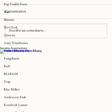
Madlib
Big Daddy Kane
Comentarios
Nas
Illmatic
NewYork
Escribir un comentario...
Queens
Amy Winehouse
Nuestros Auspiciadores
Queda un mes para el nuevo álbum de
Ticket Master New Music
Dahi con colaboraciones con Kendrick
Pangikurü
Lamar y Childish Gambino
RnB
MARIAN
Trap
Mac Miller
Anderson Paak