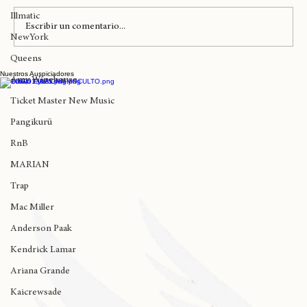
Nas
Illmatic
Escribir un comentario...
NewYork
Queens
Nuestros Auspiciadores
Kofi Stone anuncia su nuevo álbum "All
Amy Winehouse
the flowers have bloomed" para este 7 de
Ticket Master New Music
noviembre
Pangikurü
RnB
MARIAN
Trap
Mac Miller
Anderson Paak
Kendrick Lamar
Ariana Grande
Kaicrewsade