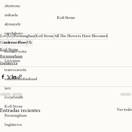
tylerthecreator
chystemc
mikaela
Kofi Stone
alymayely
rapchileno
Lov
Joy
Birminghan
Kofi Stone
All The Flowers Have Bloomed
teatrocoliseo
Gardener Flow
Uk
Kofi Stone
bronko yotte
Birmingham
Liricistas
Inglaterra
teatrocariola
eskinafamiliaskuad
jazz
JorjaSmith
Kofi Stone
Ver todo
Entradas recientes
Birmingham
Inglaterra