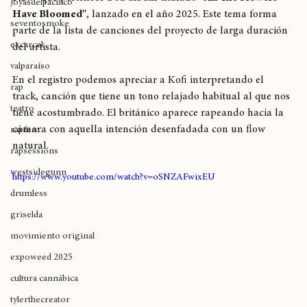
Flow"
 que pertenece a su álbum titulado 
"All The Flowers 
joyasdelpacífico
Have Bloomed"
, lanzado en el año 2025. Este tema forma 
seventosmoke
parte de la lista de canciones del proyecto de larga duración 
excarcel
del artista.
valparaíso
En el registro podemos apreciar a Kofi interpretando el 
rap
track, canción que tiene un tono relajado habitual al que nos 
teatro
tiene acostumbrado. El británico aparece rapeando hacia la 
cámara con aquella intención desenfadada con un flow 
rapfem
natural. 
rapsessions
westsidegunn
https://www.youtube.com/watch?v=oSNZAFwixEU
drumless
griselda
movimiento original
expoweed 2025
cultura cannábica