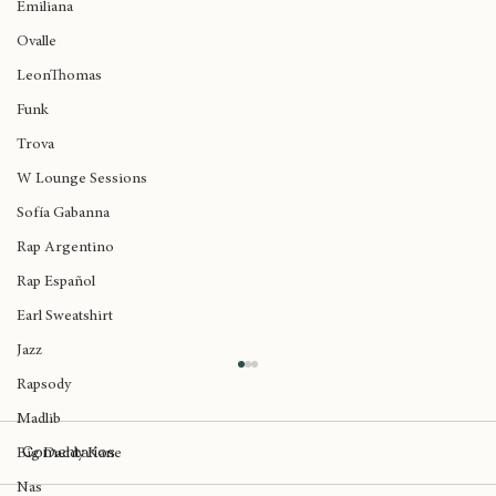
Emiliana
Ovalle
LeonThomas
Funk
Trova
W Lounge Sessions
Sofía Gabanna
Rap Argentino
Rap Español
Earl Sweatshirt
Jazz
Rapsody
Madlib
Comentarios
Big Daddy Kane