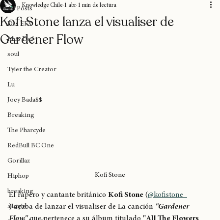
Knowledge Chile
1 abr
1 min de lectura
All Posts
Kofi Stone lanza el visualiser de
Das EFX
Gardener Flow
Mos Def
soul
Tyler the Creator
Lu
Joey Bada$$
Breaking
The Pharcyde
RedBull BC One
Gorillaz
Kofi Stone
Hiphop
breaking
El rapero y cantante británico 
Kofi Stone
 (
@kofistone_
) acaba de lanzar el visualiser de La canción 
"Gardener 
allstyle