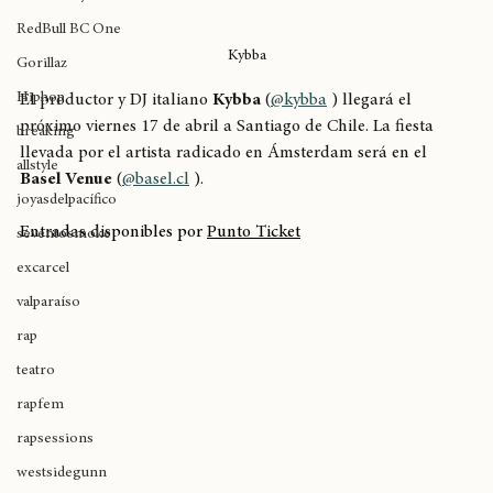
The Pharcyde
RedBull BC One
Kybba
Gorillaz
Hiphop
El productor y DJ italiano 
Kybba
 (
@kybba
 ) llegará el 
próximo viernes 17 de abril a Santiago de Chile. La fiesta 
breaking
llevada por el artista radicado en Ámsterdam será en el 
allstyle
Basel Venue
 (
@basel.cl
 ).
joyasdelpacífico
Entradas disponibles por 
Punto Ticket
seventosmoke
excarcel
valparaíso
rap
teatro
rapfem
rapsessions