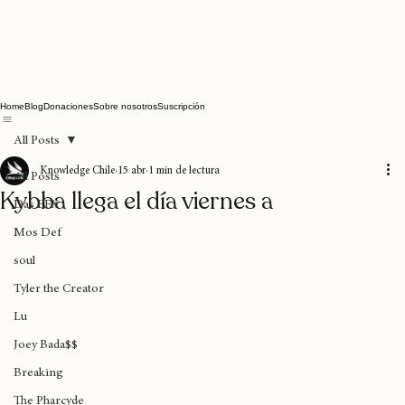
Home
Blog
Donaciones
Sobre nosotros
Suscripción
All Posts
Knowledge Chile
15 abr
1 min de lectura
All Posts
Kybba llega el día viernes a
Das EFX
Mos Def
soul
Tyler the Creator
Lu
Joey Bada$$
Breaking