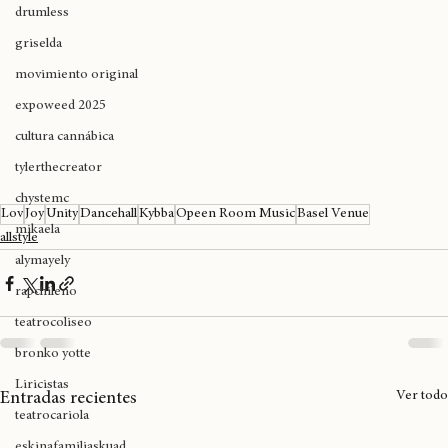
westsidegunn
drumless
griselda
movimiento original
expoweed 2025
cultura cannábica
tylerthecreator
chystemc
Lov
Joy
Unity
Dancehall
Kybba
Opeen Room Music
Basel Venue
mikaela
allstyle
alymayely
rapchileno
teatrocoliseo
bronko yotte
Liricistas
Ver todo
Entradas recientes
teatrocariola