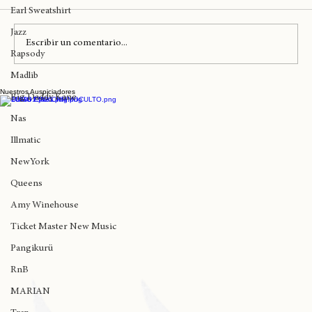
Comentarios
Rap Español
Earl Sweatshirt
Jazz
Escribir un comentario...
Rapsody
Madlib
Nuestros Auspiciadores
Surfestival Pichilemu ya tiene su Line Up
Big Daddy Kane
oficial
Nas
Illmatic
NewYork
Queens
Amy Winehouse
Ticket Master New Music
Pangikurü
RnB
MARIAN