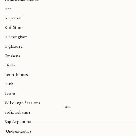
eskinafamiliaskuad
jazz
JorjaSmith
Kofi Stone
Birmingham
Inglaterra
Emiliana
Ovalle
LeonThomas
Funk
Trova
W Lounge Sessions
Sofía Gabanna
Rap Argentino