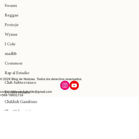
Logic
Swami
Reggae
Protoje
Wynne
J Cole
madlib
Common
Rap al Estadio
Club Subterráneo
© 2026 Blog de Noticias. Todos los derechos reservados.
Dj Alfreedelic
contactoknowledgechile@gmail.com
Childish Gambino
+569 78831716
The Alchemist
De La Soul
Rick Santino