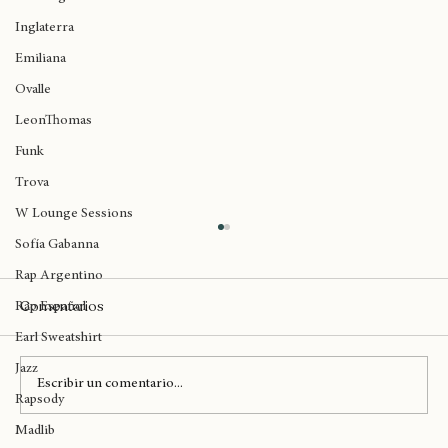
Birmingham
Inglaterra
Emiliana
Ovalle
LeonThomas
Funk
Trova
W Lounge Sessions
Sofía Gabanna
Rap Argentino
Comentarios
Rap Español
Earl Sweatshirt
Jazz
Kybba llega el día viernes a
Escribir un comentario...
Rapsody