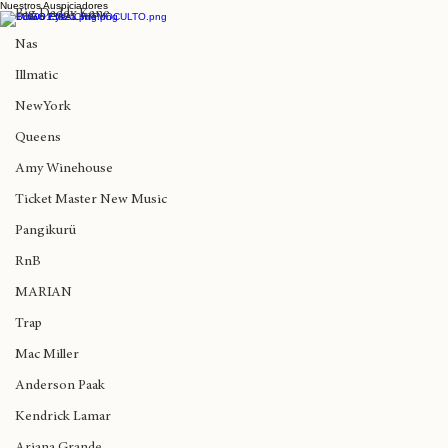
Madlib
Nuestros Auspiciadores
Big Daddy Kane
Nas
Illmatic
NewYork
Queens
Amy Winehouse
Ticket Master New Music
Pangikurü
RnB
MARIAN
Trap
Mac Miller
Anderson Paak
Kendrick Lamar