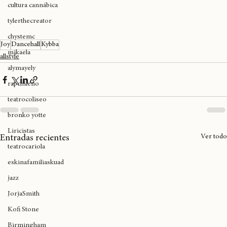
expoweed 2025
cultura cannábica
tylerthecreator
chystemc
Joy
Dancehall
Kybba
mikaela
allstyle
alymayely
rapchileno
teatrocoliseo
bronko yotte
Liricistas
Ver todo
Entradas recientes
teatrocariola
eskinafamiliaskuad
jazz
JorjaSmith
Kofi Stone