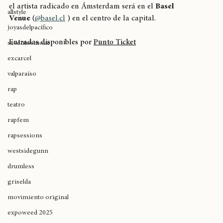
viernes 17 de abril a Santiago de Chile. La fiesta llevada por 
breaking
el artista radicado en Ámsterdam será en el 
Basel 
allstyle
Venue
 (
@
basel.cl
 ) en el centro de la capital.
joyasdelpacífico
Entradas disponibles por 
Punto Ticket
seventosmoke
excarcel
valparaíso
rap
teatro
rapfem
rapsessions
westsidegunn
drumless
griselda
movimiento original