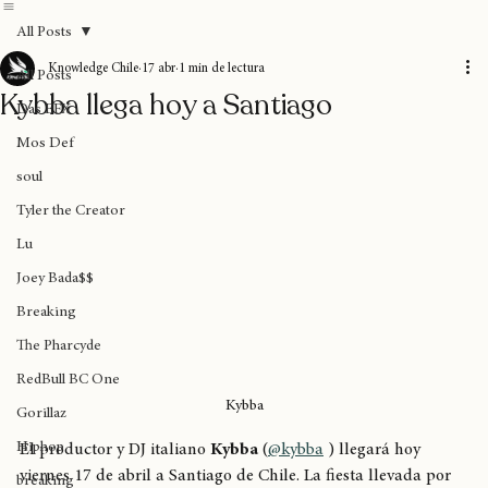
Home
Blog
Donaciones
Sobre nosotros
Suscripción
All Posts
Knowledge Chile
17 abr
1 min de lectura
All Posts
Kybba llega hoy a Santiago
Das EFX
Mos Def
soul
Tyler the Creator
Lu
Joey Bada$$
Breaking
The Pharcyde
RedBull BC One
Kybba
Gorillaz
Hiphop
El productor y DJ italiano 
Kybba
 (
@kybba
 ) llegará hoy 