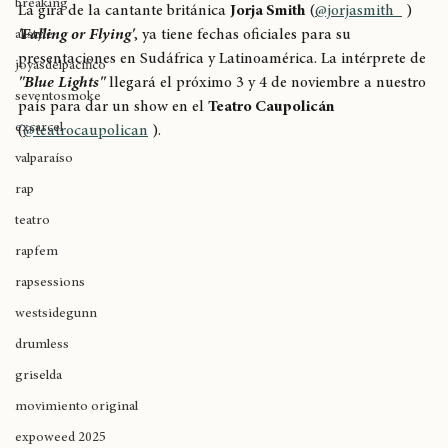
Jorja Smith
Hiphop
breaking
La gira de la cantante británica 
Jorja Smith
 (
@jorjasmith_
 ) 
'Falling or Flying'
, ya tiene fechas oficiales para su 
allstyle
presentaciones en Sudáfrica y Latinoamérica. La intérprete de 
joyasdelpacífico
"Blue Lights"
 llegará el próximo 3 y 4 de noviembre a nuestro 
seventosmoke
país para dar un show en el 
Teatro Caupolicán
excarcel
(
@teatrocaupolican
 ).
valparaíso
rap
teatro
rapfem
rapsessions
westsidegunn
drumless
griselda
movimiento original