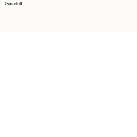
Black Music
Dancehall