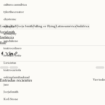
expoweed 2025
cultura cannábica
tylerthecreator
chystemc
Lov
Joy
RnB
Jorja Smith
Falling or Flying
Latinoamérica
Sudáfrica
mikaela
JorjaSmith
alymayely
Inglaterra
rapchileno
RnB
teatrocoliseo
bronko yotte
Liricistas
teatrocariola
eskinafamiliaskuad
Ver todo
Entradas recientes
jazz
JorjaSmith