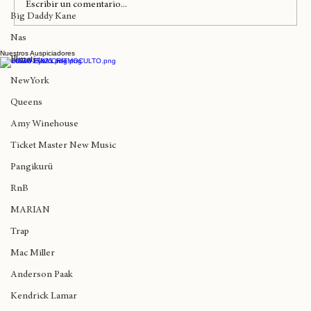
Rapsody
Madlib
Escribir un comentario...
Big Daddy Kane
Nas
Nuestros Auspiciadores
AFROPUNK 2026 trae a Jorja Smith,
Illmatic
Kehlani y FLO
NewYork
Queens
Amy Winehouse
Ticket Master New Music
Pangikurü
RnB
MARIAN
Trap
Mac Miller
Anderson Paak