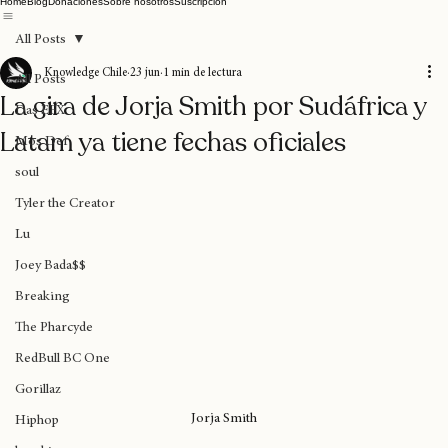
Home
Blog
Donaciones
Sobre nosotros
Suscripción
All Posts
Knowledge Chile
23 jun
1 min de lectura
All Posts
La gira de Jorja Smith por Sudáfrica y
Das EFX
Latam ya tiene fechas oficiales
Mos Def
soul
Tyler the Creator
Lu
Joey Bada$$
Breaking
The Pharcyde
RedBull BC One
Gorillaz