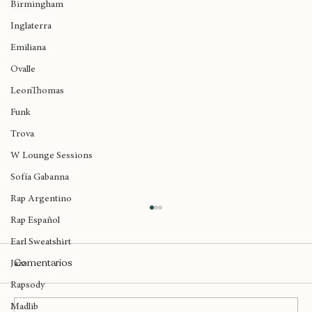
Kofi Stone
Birmingham
Inglaterra
Emiliana
Ovalle
LeonThomas
Funk
Trova
W Lounge Sessions
Sofía Gabanna
Rap Argentino
Rap Español
Earl Sweatshirt
Comentarios
Jazz