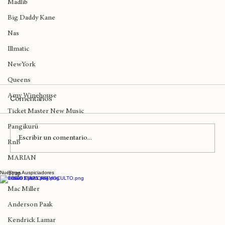
Madlib
Big Daddy Kane
Nas
Illmatic
NewYork
Queens
Amy Winehouse
Comentarios
Ticket Master New Music
Pangikurü
Escribir un comentario...
RnB
MARIAN
Nuestros Auspiciadores
Trap
Mac Miller
Anderson Paak
La González hace un doble estreno con "Ya No