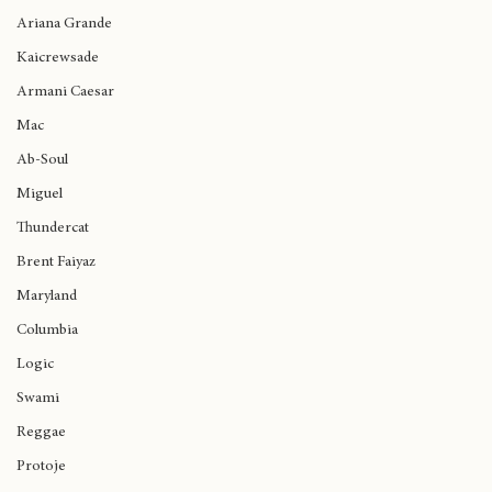
Kendrick Lamar
Soy" y "Dispara"
Ariana Grande
Kaicrewsade
Armani Caesar
Mac
Ab-Soul
Miguel
Thundercat
Brent Faiyaz
Maryland
Columbia
Logic
Swami
Reggae
Protoje