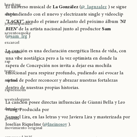
La González
Hiphop
breaking
El universo musical de 
La González
 (
@_lagnzalez
 ) se sigue 
expandiendo con el nuevo y electrizante single y videoclip 
allstyle
"LACKI"
, siendo el primer adelanto del próximo álbum 
'NI 
joyasdelpacífico
BIEN'
 de la artista nacional junto al productor 
Sam
seventosmoke
(
@sam_lrg
 )
excarcel
La canción es una declaración energética llena de vida, con 
valparaíso
una vibe nostálgica pero a la vez optimista en donde la 
rap
rapera de Concepción nos invita a dejar esa mochila 
teatro
emocional para respirar profundo, pudiendo así evocar la 
virtud de poder reconocer y abrazar nuestras fortalezas 
rapfem
dentro de nuestras propias historias.
rapsessions
westsidegunn
La canción posee directas influencias de Gianni Bella y Leo 
drumless
Wang. Producida por
Samuel Lira, en las letras y voz Javiera Lira y masterizada por
griselda
Joselías Riquelme (
@Ineinosoy
 ).
movimiento original