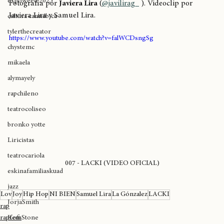
expoweed 2025
Fotografía por 
Javiera Lira
 (
@javilirag_
 ). Videoclip por 
Javiera Lira y Samuel Lira. 
cultura cannábica
tylerthecreator
https://www.youtube.com/watch?v=falWCDsngSg
chystemc
mikaela
alymayely
rapchileno
teatrocoliseo
bronko yotte
Liricistas
teatrocariola
007 - LACKI (VIDEO OFICIAL)
eskinafamiliaskuad
jazz
Lov
Joy
Hip Hop
NI BIEN
Samuel Lira
La Gónzalez
LACKI
JorjaSmith
rap