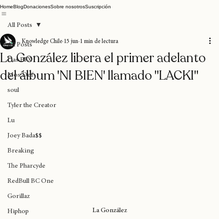
Home
Blog
Donaciones
Sobre nosotros
Suscripción
All Posts
Knowledge Chile
15 jun
1 min de lectura
All Posts
La González libera el primer adelanto
Das EFX
del álbum 'NI BIEN' llamado "LACKI"
Mos Def
soul
Tyler the Creator
Lu
Joey Bada$$
Breaking
The Pharcyde
RedBull BC One
Gorillaz