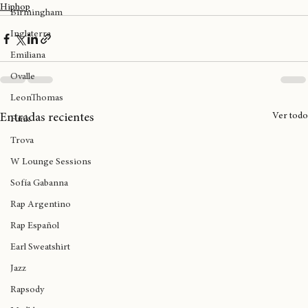
Kofi Stone
rapfem
Hiphop
Birmingham
Inglaterra
Emiliana
Ovalle
LeonThomas
Ver todo
Entradas recientes
Funk
Trova
W Lounge Sessions
Sofía Gabanna
Rap Argentino
Rap Español
Earl Sweatshirt
Jazz
Rapsody