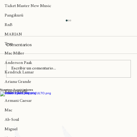
Amy Winehouse
Ticket Master New Music
Pangikurü
RnB
MARIAN
Comentarios
Trap
Mac Miller
Anderson Paak
Escribir un comentario...
Kendrick Lamar
Hoy llegan Los Cafres a Iquique
Ariana Grande
Nuestros Auspiciadores
Kaicrewsade
Armani Caesar
Mac
Ab-Soul