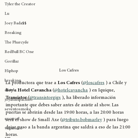
soul
Tyler the Creator
Lu
Joey Bada$$
Breaking
The Pharcyde
RedBull BC One
Gorillaz
Los Cafres
Hiphop
breaking
La productora que trae a 
Los Cafres
 (
@loscafres
 ) a Chile y 
hoy a
 Hotel Cavancha
 (
@hotelcavancha
 ) en Iquique, 
allstyle
Transistor
 (
@transistorgigs
 ), ha liberado información 
joyasdelpacífico
importante que debes saber antes de asistir al show. Las 
seventosmoke
puertas se abrirán desde las 19:00 horas, a las 20:00 horas 
excarcel
será el show de Small Axe (
@tributo.bobmarley
 ) para luego 
dejar paso a la banda argentina que saldrá a eso de las 21:00 
valparaíso