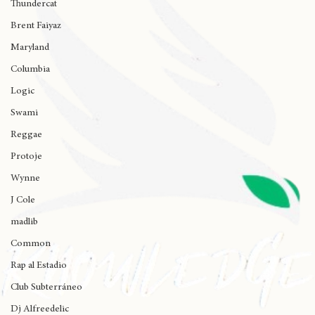
Miguel
Thundercat
Brent Faiyaz
Maryland
Columbia
Logic
Swami
Reggae
Protoje
Wynne
J Cole
madlib
Common
Rap al Estadio
Club Subterráneo