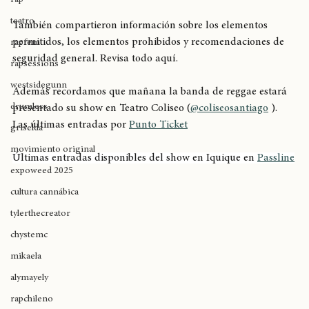
horas. 
rap
teatro
También compartieron información sobre los elementos 
permitidos, los elementos prohibidos y recomendaciones de 
rapfem
seguridad general. Revisa todo aquí. 
rapsessions
westsidegunn
Además recordamos que mañana la banda de reggae estará 
drumless
presentado su show en Teatro Coliseo (
@coliseosantiago
 ). 
Las últimas entradas por 
Punto Ticket
griselda
movimiento original
Últimas entradas disponibles del show en Iquique en 
Passline
expoweed 2025
cultura cannábica
tylerthecreator
chystemc
mikaela
alymayely