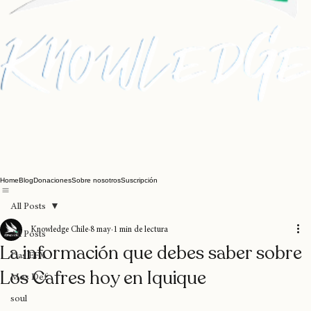
Home
Blog
Donaciones
Sobre nosotros
Suscripción
All Posts
Knowledge Chile
8 may
1 min de lectura
All Posts
La información que debes saber sobre
Das EFX
Los Cafres hoy en Iquique
Mos Def