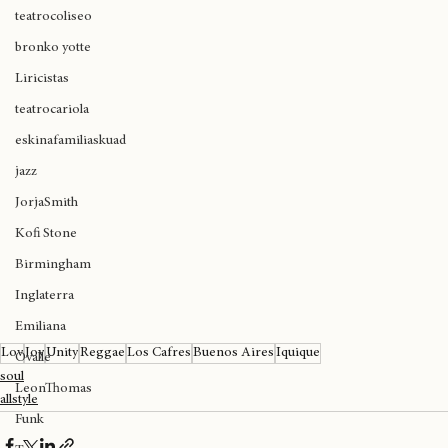
rapchileno
teatrocoliseo
bronko yotte
Liricistas
teatrocariola
eskinafamiliaskuad
jazz
JorjaSmith
Kofi Stone
Birmingham
Inglaterra
Emiliana
Lov
Joy
Unity
Reggae
Los Cafres
Buenos Aires
Iquique
Ovalle
soul
LeonThomas
allstyle