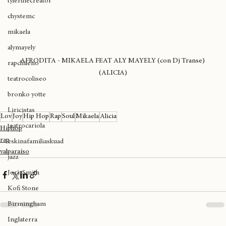
tylerthecreator
chystemc
mikaela
alymayely
AFRODITA - MIKAELA FEAT ALY MAYELY (con Dj Transe) 
rapchileno
(ALICIA)
teatrocoliseo
bronko yotte
Liricistas
Lov
Joy
Hip Hop
Rap
Soul
Mikaela
Alicia
teatrocariola
Hiphop
rap
eskinafamiliaskuad
valparaíso
jazz
JorjaSmith
Kofi Stone
Birmingham