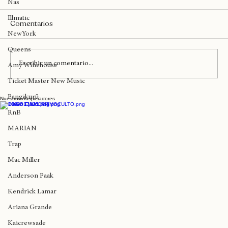
Nas
Illmatic
Comentarios
NewYork
Queens
Escribir un comentario...
Amy Winehouse
Ticket Master New Music
Pangikurü
Nuestros Auspiciadores
Ya está disponible Cypher Fem con
Mikaela, Santa Salut, Xina Lefluer, Aly
RnB
Mayely, Is Sugga, Radha Yam y Monserap
MARIAN
Trap
Mac Miller
Anderson Paak
Kendrick Lamar
Ariana Grande