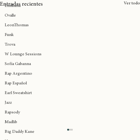
Inglaterra
Ver todo
Entradas recientes
Emiliana
Ovalle
LeonThomas
Funk
Trova
W Lounge Sessions
Sofía Gabanna
Rap Argentino
Rap Español
Earl Sweatshirt
Jazz
Rapsody
Madlib
Big Daddy Kane