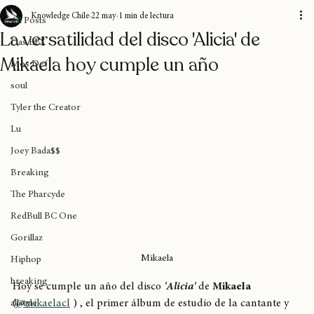
All Posts
Knowledge Chile
22 may
1 min de lectura
All Posts
La versatilidad del disco 'Alicia' de
Das EFX
Mikaela hoy cumple un año
Mos Def
soul
Tyler the Creator
Lu
Joey Bada$$
Breaking
The Pharcyde
RedBull BC One
Gorillaz
Mikaela
Hiphop
breaking
Hoy se cumple un año del disco 
'Alicia'
 de 
Mikaela