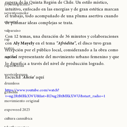
(
@mikaelacl
 ) , el primer álbum de estudio de la cantante y 
allstyle
rapera de la Quinta Región de Chile. Un estilo místico, 
joyasdelpacífico
intuitivo, enfocado en las energías y de gran estética marcan 
seventosmoke
el trabajo, todo acompañado de una pluma asertiva cuando 
excarcel
de plasmar ideas complejas se trata. 
valparaíso
Con 12 temas, una duración de 36 minutos y colaboraciones 
rap
con 
Aly Mayely
 en el tema 
"Afródita"
, el disco tuvo gran 
teatro
recepción por el público local, considerando a la obra como 
un fiel representante del movimiento urbano femenino y que 
rapfem
lo dignifica a través del nivel de producción logrado.
rapsessions
westsidegunn
Escucha 
'Alicia'
 aquí
drumless
https://www.youtube.com/watch?
griselda
v=ug2RtMRkXWU&list=RDug2RtMRkXWU&start_radio=1
movimiento original
expoweed 2025
cultura cannábica