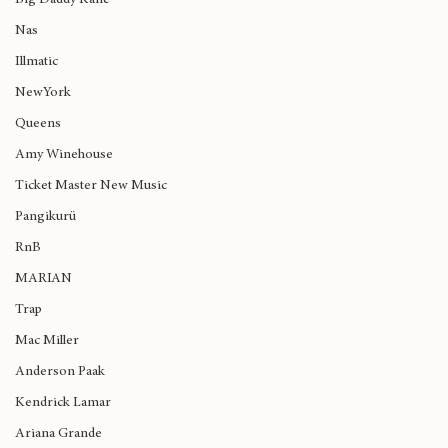
Big Daddy Kane
Nas
Illmatic
NewYork
Queens
Amy Winehouse
Ticket Master New Music
Pangikurü
RnB
MARIAN
Trap
Mac Miller
Anderson Paak
Kendrick Lamar