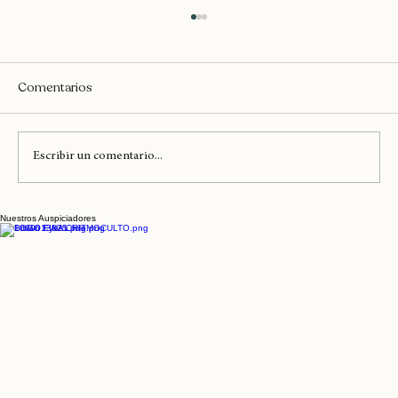
Dancehall
Comentarios
Escribir un comentario...
Nuestros Auspiciadores
Lauryn Hill y Erykah Badu llegan hoy al
Diaspora Calling