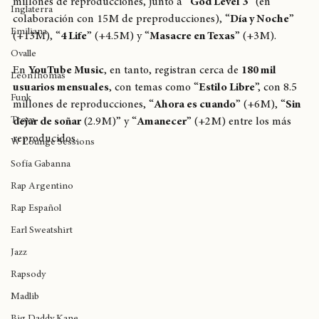
reproducción figuran “
Estilo Libre
”, que supera los 34 
Birmingham
millones de reproducciones, junto a “
God Level 3
” (en 
Inglaterra
colaboración con 15M de preproducciones), “
Día y Noche
” 
Emiliana
(+13M), “
4 Life
” (+4.5M) y “
Masacre en Texas
” (+3M).
Ovalle
En 
YouTube Music
, en tanto, registran cerca de 
180 mil 
LeonThomas
usuarios mensuales
, con temas como “
Estilo Libre
”, con 8.5 
Funk
millones de reproducciones, “
Ahora es cuando
” (+6M), “
Sin 
Trova
dejar de soñar
 (2.9M)” y “
Amanecer
” (+2M) entre los más 
reproducidos.
W Lounge Sessions
Sofía Gabanna
Rap Argentino
Rap Español
Earl Sweatshirt
Jazz
Rapsody
Madlib