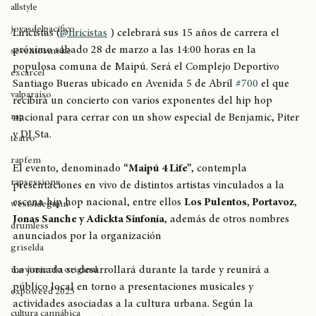
breaking
Liricistas
allstyle
joyasdelpacífico
Liricistas (
@liricistas
 ) celebrará sus 15 años de carrera el 
próximo sábado 28 de marzo a las 14:00 horas en la 
seventosmoke
populosa comuna de Maipú. Será el Complejo Deportivo 
excarcel
Santiago Bueras ubicado en Avenida 5 de Abril 
#700
 el que 
valparaíso
recibirá un concierto con varios exponentes del hip hop 
rap
nacional para cerrar con un show especial de Benjamic, Piter 
y DJ Sta. 
teatro
rapfem
El evento, denominado 
“Maipú 4 Life”
, contempla 
rapsessions
presentaciones en vivo de distintos artistas vinculados a la 
escena hip hop nacional, entre ellos 
Los Pulentos, Portavoz, 
westsidegunn
Jonas Sanche y Adickta Sinfonía
, además de otros nombres 
drumless
anunciados por la organización
griselda
La jornada se desarrollará durante la tarde y reunirá a 
movimiento original
público local en torno a presentaciones musicales y 
expoweed 2025