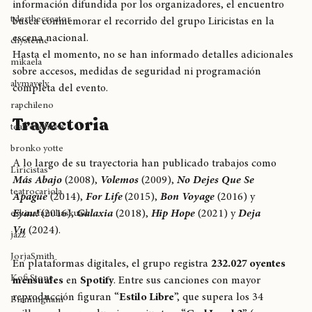
actividades asociadas a la cultura urbana. Según la 
cultura cannábica
información difundida por los organizadores, el encuentro 
tylerthecreator
busca conmemorar el recorrido del grupo Liricistas en la 
escena nacional.
chystemc
Hasta el momento, no se han informado detalles adicionales 
mikaela
sobre accesos, medidas de seguridad ni programación 
alymayely
completa del evento.
rapchileno
Trayectoria
teatrocoliseo
bronko yotte
A lo largo de su trayectoria han publicado trabajos como 
Liricistas
Más Abajo
 (2008), 
Volemos
 (2009), 
No Dejes Que Se 
teatrocariola
Apague
 (2014), 
For Life
(2015), 
Bon Voyage
 (2016) y 
Eyau!
 (2016), 
Galaxia
 (2018), 
Hip Hope
 (2021) y 
Deja 
eskinafamiliaskuad
Vu
 (2024).
jazz
JorjaSmith
En plataformas digitales, el grupo registra 
232.027 oyentes 
Kofi Stone
mensuales
 en 
Spotify
. Entre sus canciones con mayor 