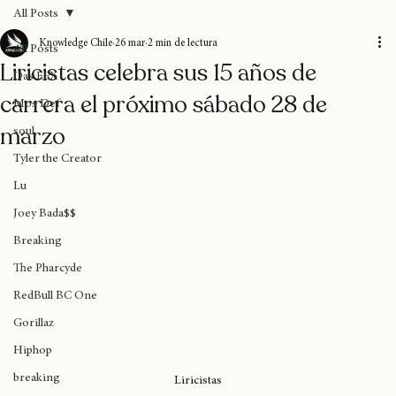
Home
Blog
Donaciones
Sobre nosotros
Suscripción
All Posts
Knowledge Chile
26 mar
2 min de lectura
All Posts
Liricistas celebra sus 15 años de
Das EFX
carrera el próximo sábado 28 de
Mos Def
marzo
soul
Tyler the Creator
Lu
Joey Bada$$
Breaking
The Pharcyde
RedBull BC One
Gorillaz
Hiphop