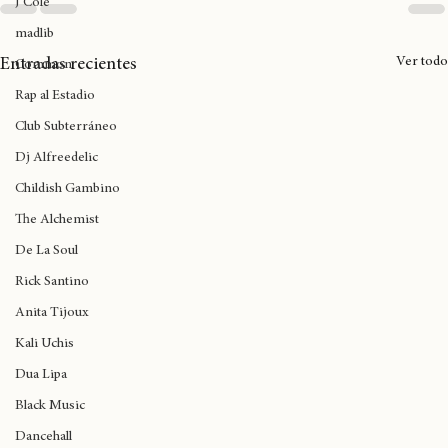
J Cole
madlib
Ver todo
Entradas recientes
Common
Rap al Estadio
Club Subterráneo
Dj Alfreedelic
Childish Gambino
The Alchemist
De La Soul
Rick Santino
Anita Tijoux
Kali Uchis
Dua Lipa
Black Music