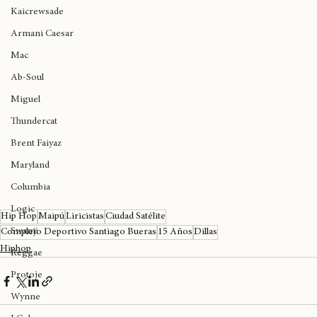
Ariana Grande
Kaicrewsade
Armani Caesar
Mac
Ab-Soul
Miguel
Thundercat
Brent Faiyaz
Maryland
Columbia
Logic
Hip Hop
Maipú
Liricistas
Ciudad Satélite
Swami
Complejo Deportivo Santiago Bueras
15 Años
Dillas
Hiphop
Reggae
Protoje
Wynne